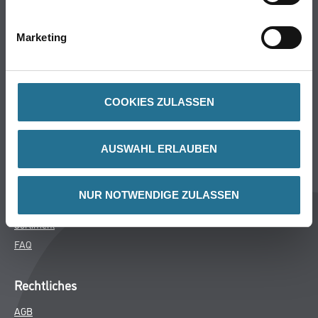
Bodenbeläge
Wand- & Deckenbeläge
Marketing
Werkzeug & Maschinen
Verbrauchsmaterialien
COOKIES ZULASSEN
Späth Knoll GmbH
Unternehmen
AUSWAHL ERLAUBEN
Aktuelles
Services
NUR NOTWENDIGE ZULASSEN
Karriere
Sortiment
FAQ
Rechtliches
AGB