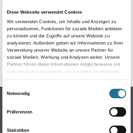
EIN KLEINER ZWISCHENFALL
Diese Webseite verwendet Cookies
IST AUFGETRETEN
Wir verwenden Cookies, um Inhalte und Anzeigen zu
personalisieren, Funktionen für soziale Medien anbieten
Keine Sorge, wir pinseln schon an der Lösung und
zu können und die Zugriffe auf unsere Website zu
werden das Problem so schnell wie möglich beheben.
analysieren. Außerdem geben wir Informationen zu Ihrer
Erkunden Sie in der Zwischenzeit unseren Online-Shop
und lassen Sie sich inspirieren.
Verwendung unserer Website an unsere Partner für
soziale Medien, Werbung und Analysen weiter. Unsere
ZURÜCK ZUM ONLINE-SHOP
Partner führen diese Informationen möglicherweise mit
weiteren Daten zusammen, die Sie ihnen bereitgestellt
haben oder die sie im Rahmen Ihrer Nutzung der Dienste
gesammelt haben.
Einwilligungsauswahl
Notwendig
Online-Shop
Farbe
Präferenzen
WDV-Systeme
Trockenbau
Statistiken
Putze- und Spachtelmassen