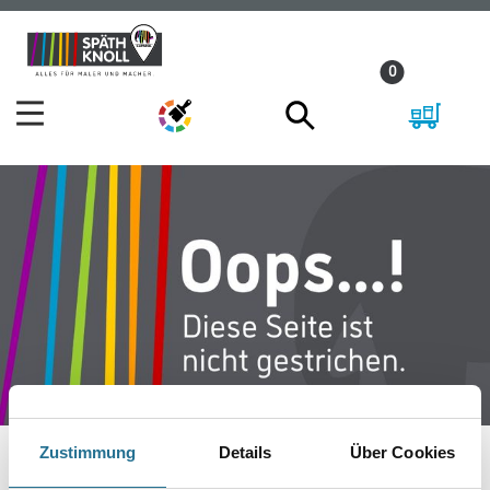
Zum
Zum
Inhalt
Navigationsmenü
0
springen
springen
Zustimmung
Details
Über Cookies