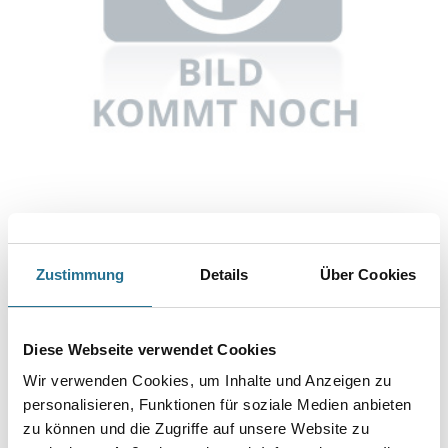
Abbildung ähnlich
Zustimmung
Details
Über Cookies
Bitte einloggen, um Preise zu sehen
Knauf Nivellierestrich 425 Silo
Diese Webseite verwendet Cookies
Art-Nr.:
1065-000044
Wir verwenden Cookies, um Inhalte und Anzeigen zu
Umrechnungsfaktoren
personalisieren, Funktionen für soziale Medien anbieten
zu können und die Zugriffe auf unsere Website zu