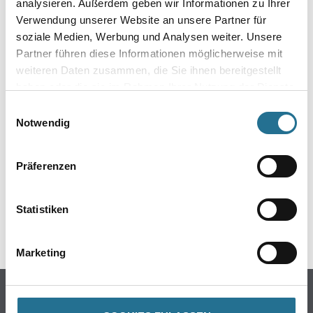
analysieren. Außerdem geben wir Informationen zu Ihrer
Verwendung unserer Website an unsere Partner für
soziale Medien, Werbung und Analysen weiter. Unsere
Partner führen diese Informationen möglicherweise mit
weiteren Daten zusammen, die Sie ihnen bereitgestellt
haben oder die sie im Rahmen Ihrer Nutzung der Dienste
gesammelt haben.
Einwilligungsauswahl
ZUSATZINFOS
Notwendig
EAN
Präferenzen
4003982000576
Statistiken
GEFAHRENHINWEISE
Marketing
Online-Shop