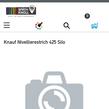
Zum
Zum
Inhalt
Navigationsmenü
0
springen
springen
Knauf Nivellierestrich 425 Silo