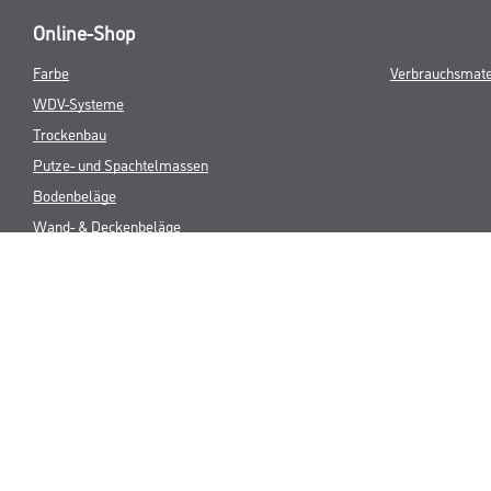
Online-Shop
Farbe
Verbrauchsmate
WDV-Systeme
Trockenbau
Putze- und Spachtelmassen
Bodenbeläge
Wand- & Deckenbeläge
Werkzeug & Maschinen
* NUR FÜR 