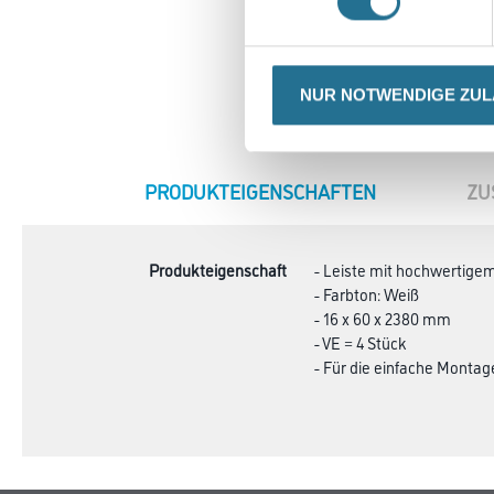
NUR NOTWENDIGE ZU
CURRENT
PRODUKTEIGENSCHAFTEN
ZU
TAB:
Produkteigenschaft
- Leiste mit hochwertige
- Farbton: Weiß
- 16 x 60 x 2380 mm
- VE = 4 Stück
- Für die einfache Monta