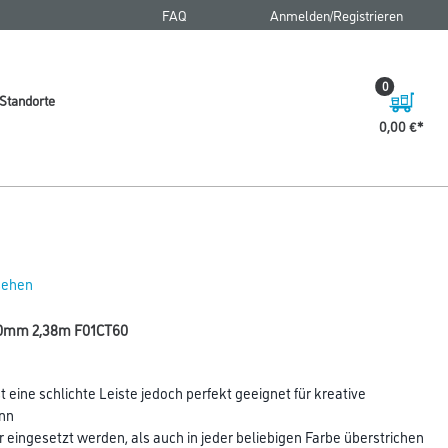
FAQ
Anmelden/Registrieren
0
Standorte
0,00 €
 sehen
/60mm 2,38m F01CT60
st eine schlichte Leiste jedoch perfekt geeignet für kreative
ann
eingesetzt werden, als auch in jeder beliebigen Farbe überstrichen