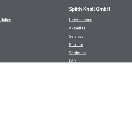
Späth Knoll GmbH
rialien
Unternehmen
Aktuelles
Services
Karriere
Sortiment
FAQ
© Copyright CMS Dienstleistungs-Gesellschaft
GEWERBLICHE KUNDEN. ALLE ANGEGEBENEN PREISE SIND ZZGL. GESETZL
**Punktestand wird innerhalb mehrerer Wochen aktualisiert.