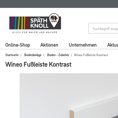
Zum
Zum
Inhalt
Navigationsmenü
springen
springen
Online-Shop
Aktionen
Unternehmen
Aktue
Startseite
Bodenbeläge
Boden - Zubehör
Wineo Fußleiste Kontrast
Wineo Fußleiste Kontrast