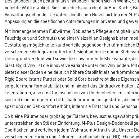
Designböden, auch bekannt als Vinylböden, haben sich in Wohn-, Sc
beliebte Wahl etabliert. Sie sind jedoch auch ideal für Bad, Küche, Bü
Verwaltungsgebäude. Die unterschiedlichen Nutzschichten der M-P
Anpassung an die spezifischen Anforderungen in privaten und gewer
Mit ihrer angenehmen Fußwärme, Robustheit, Pflegeleichtigkeit (un
Feuchtigkeit und Schmutz) und einer Vielzahl an Designs bieten mo
Gestaltungsmöglichkeiten und Vorteile gegenüber herkömmlichen B
verschiedene Verlegevarianten für Designböden: die dünne Klebevaria
Untergrund verklebt wird sowie die schwimmende Klickvariante, die 
lässt. Rigid-Vinyl ist die innovative Variante unter den Vinylböden. Mi
bietet dieser Boden eine deutlich höhere Stabilität als herkömmliche
Rigid Board (starre Platte) oder Solid Core beschreibt diese Eigensch
sorgt für mehr Formstabilität und minimiert das Eindruckverhalten. 
Telegrafieren, also das Durchscheinen von Unebenheiten im Unterbod
sind mit einer integrierten Trittschalldämmung ausgestattet, die eine
spart und den Gehkomfort erhöht, indem sie Trittschall und Gehschall
Ob kleine Räume oder großzügige Flächen, bewusst ausgewählt p
unterstreichen den Stil der Einrichtung. M-Plus Design-Bodenbeläg
Oberflächen und verleihen jedem Wohnraum Attraktivität. Unsere De
verschiedenen Farben und Dekoren: Landhausdielen (LHD), Fliesenop