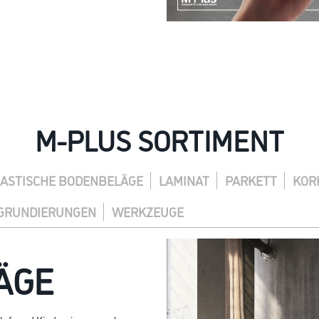
M-PLUS SORTIMENT
LASTISCHE BODENBELÄGE
LAMINAT
PARKETT
KOR
GRUNDIERUNGEN
WERKZEUGE
ÄGE