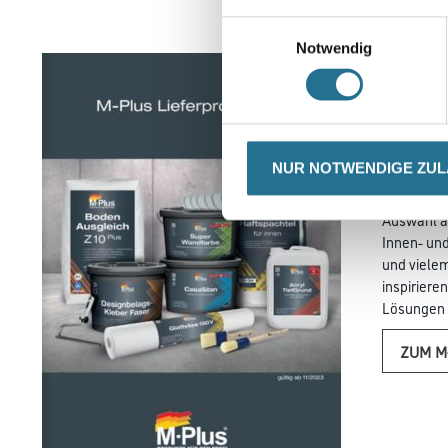
Einwilligungsauswahl
Notwendig
DAS M
LIEF
Entdecken 
NUR NOTWENDIGE ZU
das neue 
Tauchen Sie
Auswahl a
Innen- un
und vielem
inspiriere
Lösungen f
ZUM M