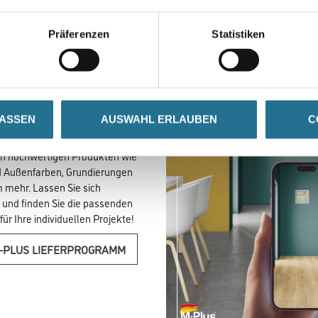
Präferenzen
Statistiken
-PLUS
ERPROGRAMM
Sie jetzt im Blätterkatalog
LASSEN
AUSWAHL ERLAUBEN
C
M-Plus Lieferprogramm.
 ein in eine vielfältige
n hochwertigen Produkten wie
d Außenfarben, Grundierungen
 mehr. Lassen Sie sich
n und finden Sie die passenden
ür Ihre individuellen Projekte!
-PLUS LIEFERPROGRAMM