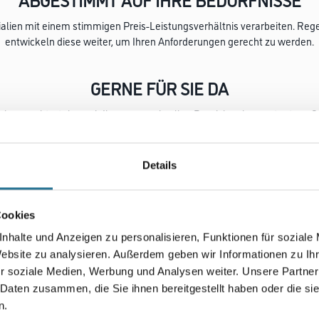
alien mit einem stimmigen Preis-Leistungsverhältnis verarbeiten. Reg
entwickeln diese weiter, um Ihren Anforderungen gerecht zu werden.
GERNE FÜR SIE DA
ens geht, stehen wir Ihnen gerne in allen Bereichen kompetent zur Sei
Projekts.
Details
DEUTSCHLANDWEITE PRÄSENZ
 gleichen Sortiment in gleicher Qualität. Sie können dort mit den ver
Cookies
von Ihrem heimischen Farbengroßhändler.
nhalte und Anzeigen zu personalisieren, Funktionen für soziale
auen Sie auf M-Plus und überzeugen Sie sich von unseren Qualitätsprod
Website zu analysieren. Außerdem geben wir Informationen zu I
r soziale Medien, Werbung und Analysen weiter. Unsere Partner
 Daten zusammen, die Sie ihnen bereitgestellt haben oder die s
n.