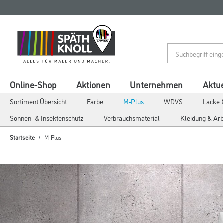
Zum
Zum
Inhalt
Navigationsmenü
springen
springen
Online-Shop
Aktionen
Unternehmen
Aktue
Sortiment Übersicht
Farbe
M-Plus
WDVS
Lacke 
Sonnen- & Insektenschutz
Verbrauchsmaterial
Kleidung & Arb
Startseite
M-Plus