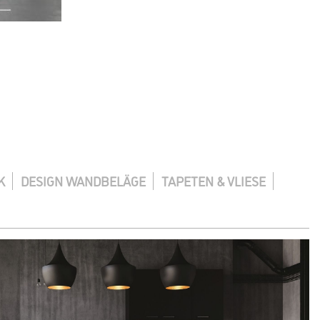
K
DESIGN WANDBELÄGE
TAPETEN & VLIESE