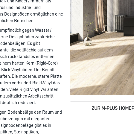
hlaf- und Kinderzimmern als
ros und Industrie- und
lus Designböden ermöglichen eine
blichen Bereichen.
empfindlich gegen Wasser /
derne Designböden zahlreiche
odenbelägen. Es gibt
nte, die vollflächig auf dem
sich rückstandslos entfernen
t einem harten Kern (Rigid-Core)
 Klick-Vinylböden. Der Begriff
aften. Die moderne, starre Platte
Zudem verhindert Rigid-Vinyl das
en. Viele Rigid-Vinyl-Varianten
n zusätzlichen Arbeitsschritt
 deutlich reduziert.
ZUR M-PLUS HOME
rägen Bodenbeläge den Raum und
e überzeugen mit eleganten
signbodenbeläge gibt es in
tiken, Steinoptiken,