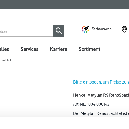
Farbauswahl
lles
Services
Karriere
Sortiment
pachtel
Bitte einloggen, um Preise zu
Henkel Metylan RS RenoSpac
Art-Nr.:
1004-000143
Der Metylan Renospachtel ist 
Außenbereich.