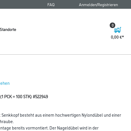
FAQ
Anmelden/Registrieren
0
Standorte
0,00 €
 sehen
 (1 PCK = 100 STK) #522949
t Senkkopf besteht aus einem hochwertigen Nylondübel und einer
chraube.
ontage bereits vormontiert. Der Nageldübel wird in der