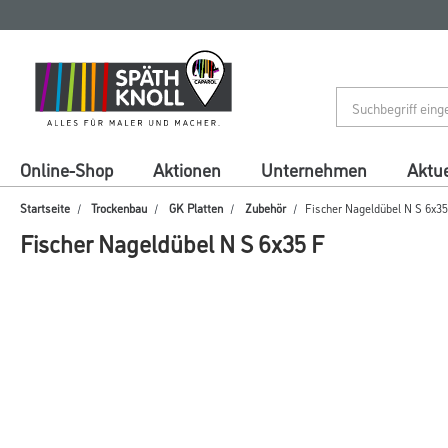
Zum
Zum
Inhalt
Navigationsmenü
springen
springen
Online-Shop
Aktionen
Unternehmen
Aktue
Startseite
Trockenbau
GK Platten
Zubehör
Fischer Nageldübel N S 6x35
Fischer Nageldübel N S 6x35 F