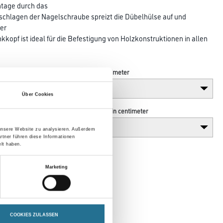
tage durch das
nschlagen der Nagelschraube spreizt die Dübelhülse auf und
Der
kkopf ist ideal für die Befestigung von Holzkonstruktionen in allen
Länge in centimeter
Über Cookies
Durchmesser in centimeter
 unsere Website zu analysieren. Außerdem
rtner führen diese Informationen
lt haben.
Marketing
COOKIES ZULASSEN