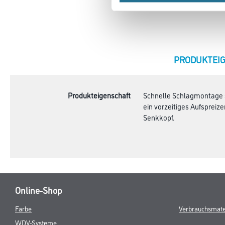
CURRENT
PRODUKTEI
TAB:
Produkteigenschaft
Schnelle Schlagmontage sp
ein vorzeitiges Aufsprei
Senkkopf.
Online-Shop
Farbe
Verbrauchsmate
WDV-Systeme