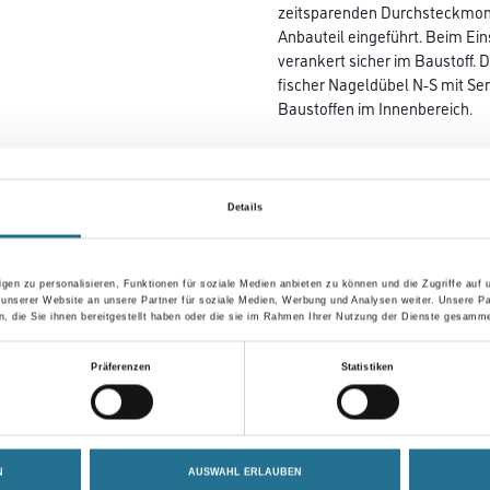
zeitsparenden Durchsteckmon
Anbauteil eingeführt. Beim Ei
verankert sicher im Baustoff. 
fischer Nageldübel N-S mit Sen
Baustoffen im Innenbereich.
Farbtonbezeichnung
Details
Breite in centimeter
gen zu personalisieren, Funktionen für soziale Medien anbieten zu können und die Zugriffe auf
 unserer Website an unsere Partner für soziale Medien, Werbung und Analysen weiter. Unsere Pa
 die Sie ihnen bereitgestellt haben oder die sie im Rahmen Ihrer Nutzung der Dienste gesamme
Gebinde
Präferenzen
Statistiken
N
AUSWAHL ERLAUBEN