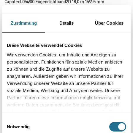
Capatect 054/00 Fugendichtband2D 18,0 m 15/2-6 mm
Art-Nr.:
1001-001791
Einseitig selbstklebendes, komprimiertes Fugendichtband mit
Zustimmung
Details
Über Cookies
imprägnierten Seitenflächen zur schlagregensicheren Abdichtung von
Anschlüssen an angrenzende Bauteile, z.B. an Fensterbänken, Dächern,
Attika, Dachgesimse usw.
Farbton: Anthrazit
Diese Webseite verwendet Cookies
Wir verwenden Cookies, um Inhalte und Anzeigen zu
Gebinde
personalisieren, Funktionen für soziale Medien anbieten
zu können und die Zugriffe auf unsere Website zu
analysieren. Außerdem geben wir Informationen zu Ihrer
Verwendung unserer Website an unsere Partner für
soziale Medien, Werbung und Analysen weiter. Unsere
Umrechnungsfaktoren
Partner führen diese Informationen möglicherweise mit
weiteren Daten zusammen, die Sie ihnen bereitgestellt
haben oder die sie im Rahmen Ihrer Nutzung der Dienste
gesammelt haben.
Einwilligungsauswahl
Notwendig