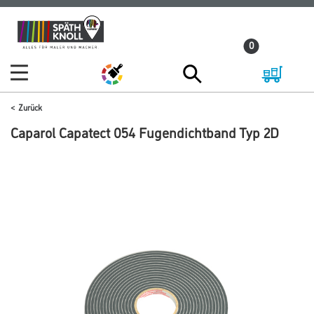
Zum
Zum
Inhalt
Navigationsmenü
0
springen
springen
Zurück
Caparol Capatect 054 Fugendichtband Typ 2D