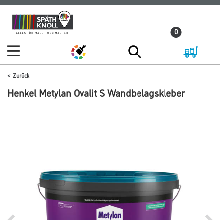
Zum
Zum
Inhalt
Navigationsmenü
0
springen
springen
Zurück
Henkel Metylan Ovalit S Wandbelagskleber