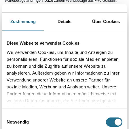
Polystyrolfolien und Kork, Dämmstoffe aus Spezialvlies und Fliesen aus
Keramik sowie Mosaik im saugfähigen Wandbereich. Der
wasserfeste Kleister bietet dabei eine extrem hohe Klebkraft und
Anfangshaftung. Zusätzlich ist der Spezialkleister gegen
Zustimmung
Details
Über Cookies
Weichmacher beständig und eignet sich sowohl für die Anwendung in
Innen- als auch Außenbereichen. Für eine einfache und schnelle
Anwendung ist der Tapetenkleister gebrauchsfertig.
Diese Webseite verwendet Cookies
Gebinde
Wir verwenden Cookies, um Inhalte und Anzeigen zu
personalisieren, Funktionen für soziale Medien anbieten
zu können und die Zugriffe auf unsere Website zu
analysieren. Außerdem geben wir Informationen zu Ihrer
Verwendung unserer Website an unsere Partner für
Umrechnungsfaktoren
soziale Medien, Werbung und Analysen weiter. Unsere
Partner führen diese Informationen möglicherweise mit
weiteren Daten zusammen, die Sie ihnen bereitgestellt
haben oder die sie im Rahmen Ihrer Nutzung der Dienste
gesammelt haben.
Einwilligungsauswahl
Notwendig