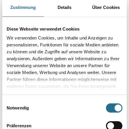
WD Tapezierspachtel blau 240x120mm
Zustimmung
Details
Über Cookies
Art-Nr.:
4086-005036
Farbtonbezeichnung
Diese Webseite verwendet Cookies
Wir verwenden Cookies, um Inhalte und Anzeigen zu
Breite in millimeter
personalisieren, Funktionen für soziale Medien anbieten
zu können und die Zugriffe auf unsere Website zu
analysieren. Außerdem geben wir Informationen zu Ihrer
Verwendung unserer Website an unsere Partner für
soziale Medien, Werbung und Analysen weiter. Unsere
Umrechnungsfaktoren
Partner führen diese Informationen möglicherweise mit
weiteren Daten zusammen, die Sie ihnen bereitgestellt
haben oder die sie im Rahmen Ihrer Nutzung der Dienste
gesammelt haben.
Einwilligungsauswahl
Notwendig
Präferenzen