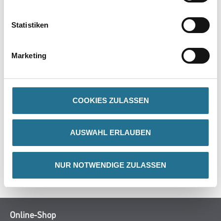
PRODUKTEIGENSCHAFTEN
Statistiken
Produkteigenschaft
Marketing
- Aus bruchsicherem Kunststoff
- Mit abgerundeten Ecken
COOKIES ZULASSEN
ZUSATZINFOS
AUSWAHL ERLAUBEN
GEFAHRENHINWEISE
NUR NOTWENDIGE ZULASSEN
SPEZIFIKATIONEN
Online-Shop