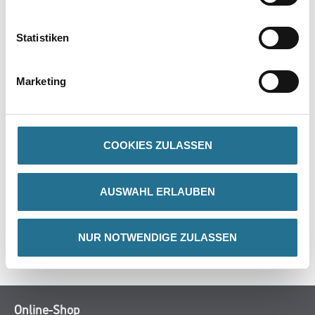
PRODUKTEIGENSCHAFTEN
Statistiken
Verarbeitungszeit
- Staubtrocken nach: 2-3 Stunden
Marketing
- Überarbeitbar nach: 4-6 Stunden
- Durchgehärtet nach: 3-4 Tagen
COOKIES ZULASSEN
ZUSATZINFOS
AUSWAHL ERLAUBEN
GEFAHRENHINWEISE
NUR NOTWENDIGE ZULASSEN
SPEZIFIKATIONEN
Online-Shop