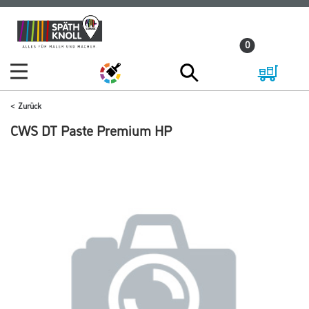
Zum
Zum
Inhalt
Navigationsmenü
0
springen
springen
Zurück
CWS DT Paste Premium HP