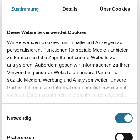
Art-Nr.:
1035-003054
Zustimmung
Details
Über Cookies
Farbtonbezeichnung
Diese Webseite verwendet Cookies
Gebinde
Wir verwenden Cookies, um Inhalte und Anzeigen zu
personalisieren, Funktionen für soziale Medien anbieten
zu können und die Zugriffe auf unsere Website zu
analysieren. Außerdem geben wir Informationen zu Ihrer
Verwendung unserer Website an unsere Partner für
Umrechnungsfaktoren
soziale Medien, Werbung und Analysen weiter. Unsere
Partner führen diese Informationen möglicherweise mit
weiteren Daten zusammen, die Sie ihnen bereitgestellt
haben oder die sie im Rahmen Ihrer Nutzung der Dienste
gesammelt haben.
Einwilligungsauswahl
Notwendig
Präferenzen