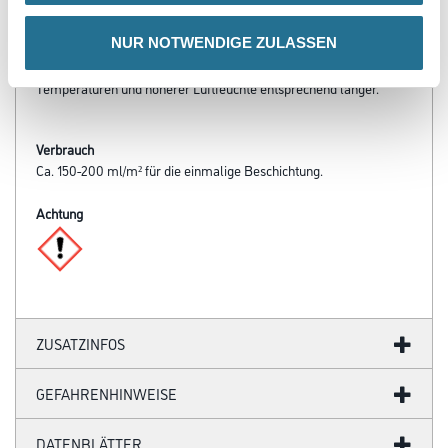
Verarbeitungstemp./Luftfeuchte
NUR NOTWENDIGE ZULASSEN
Bei + 20°C Luft- und Untergrundtemperatur 65% relativer
Luftfeuchte überstreichbar nach ca. 12 Stunden. Bei niedrigeren
Temperaturen und höherer Luftfeuchte entsprechend länger.
Verbrauch
Ca. 150-200 ml/m² für die einmalige Beschichtung.
Achtung
ZUSATZINFOS
GEFAHRENHINWEISE
DATENBLÄTTER