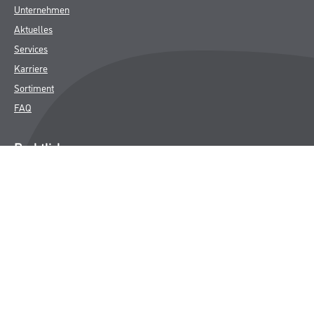
Unternehmen
Aktuelles
Services
Karriere
Sortiment
FAQ
Rechtliches
AGB
Nutzungsbedingungen
Logistik- und Servicepreisliste
Impressum
Datenschutz
Integrität
Kontakt