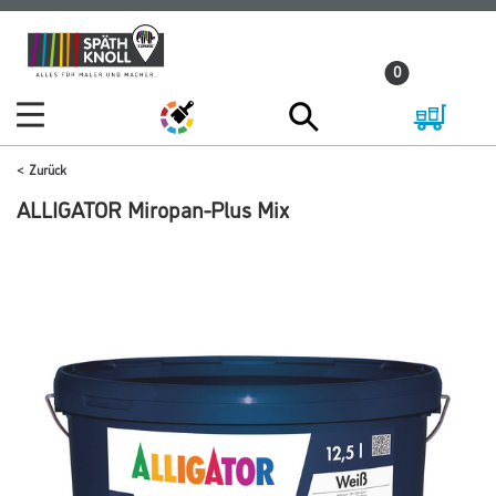
Zum
Zum
Inhalt
Navigationsmenü
0
springen
springen
Zurück
ALLIGATOR Miropan-Plus Mix