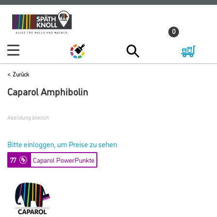
Zum
Zum
Inhalt
Navigationsmenü
0
springen
springen
Zurück
Caparol Amphibolin
Abbildung ähnlich
Bitte einloggen, um Preise zu sehen
77
Caparol PowerPunkte