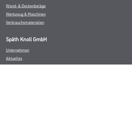
Wand- & Deckenbeläge
Werkzeug & Maschinen
Verbrauchsmaterialien
Späth Knoll GmbH
Unternehmen
Aktuelles
Services
Karriere
Sortiment
FAQ
Rechtliches
AGB
Nutzungsbedingungen