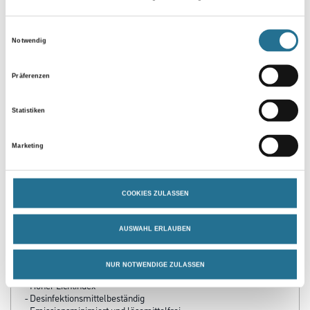
Umrechnungsfaktoren
Einwilligungsauswahl
Notwendig
Zur Farbauswahl für Ihren Wunschfarbton
Präferenzen
Statistiken
Marketing
COOKIES ZULASSEN
PRODUKTEIGENSCHAFTEN
AUSWAHL ERLAUBEN
Produkteigenschaft
NUR NOTWENDIGE ZULASSEN
- Starke Haftung auf vielen Untergründen
- Hoher Lichtindex
- Desinfektionsmittelbeständig
- Emissionsminimiert und lösemittelfrei