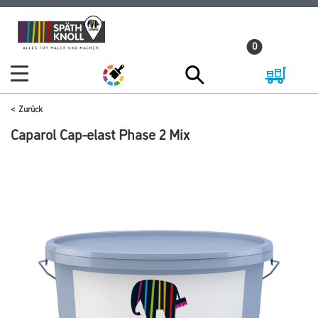
Zum
Zum
Inhalt
Navigationsmenü
0
springen
springen
Zurück
Caparol Cap-elast Phase 2 Mix