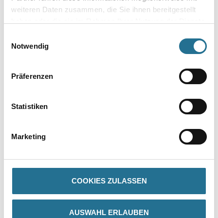
weiteren Daten zusammen, die Sie ihnen bereitgestellt
haben oder die sie im Rahmen Ihrer Nutzung der Dienste
gesammelt haben.
Einwilligungsauswahl
Zur Farbauswahl für Ihren Wunschfarbton
Notwendig
Präferenzen
Statistiken
Marketing
PRODUKTEIGENSCHAFTEN
COOKIES ZULASSEN
Verarbeitungstemp./Luftfeuchte
Untere Temperaturgrenze bei der Verarbeitung und Trocknung: +8
°C für Untergrund und Umluft
AUSWAHL ERLAUBEN