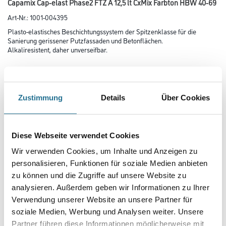
Capamix Cap-elast Phase2 FTZ A 12,5 lt CxMix Farbton HBW 40-69
Art-Nr.:
1001-004395
Plasto-elastisches Beschichtungssystem der Spitzenklasse für die
Sanierung gerissener Putzfassaden und Betonflächen.
Alkaliresistent, daher unverseifbar.
Farbtonbezeichnung
Zustimmung
Details
Über Cookies
Glanzgrad
Diese Webseite verwendet Cookies
Gebinde
Wir verwenden Cookies, um Inhalte und Anzeigen zu
personalisieren, Funktionen für soziale Medien anbieten
zu können und die Zugriffe auf unsere Website zu
analysieren. Außerdem geben wir Informationen zu Ihrer
Verwendung unserer Website an unsere Partner für
soziale Medien, Werbung und Analysen weiter. Unsere
Umrechnungsfaktoren
Partner führen diese Informationen möglicherweise mit