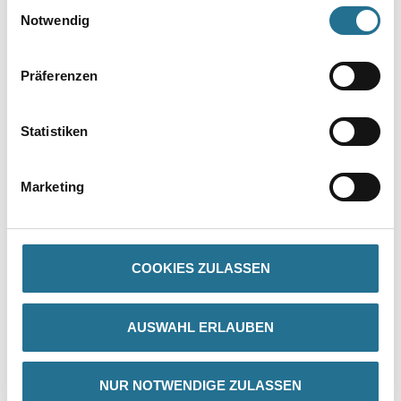
Einwilligungsauswahl
Notwendig
Präferenzen
Statistiken
PRODUKTEIGENSCHAFTEN
Marketing
Produkteigenschaft
- 1-komponentige Rostschutzgrundierung
- Bleifrei und lösemittelhaltig
- Schnell trocknend
COOKIES ZULASSEN
- Vielseitig überstreichbar
- Durch Verdünnen erhält man einen Schweißprimer
- Als Transportanstrich geeignet
AUSWAHL ERLAUBEN
Verbrauch
Für 30 μm Trockenschichtdicke:
NUR NOTWENDIGE ZULASSEN
- Theoretisch: 0,10 kg/m²