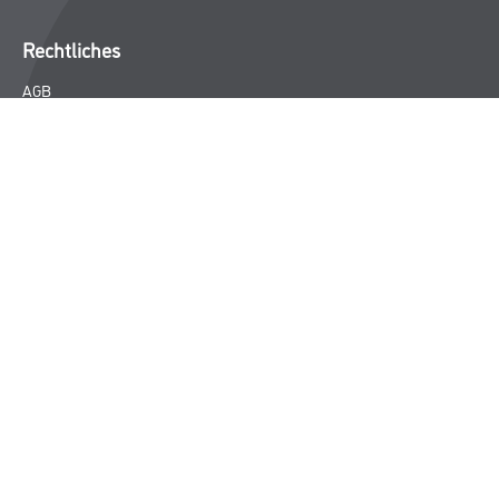
Rechtliches
AGB
Nutzungsbedingungen
Logistik- und Servicepreisliste
Impressum
Datenschutz
Integrität
Kontakt
Follow Us
© Copyright CMS Dienstleistungs-Gesellschaft
* NUR FÜR GEWERBLICHE KUNDEN. ALLE ANGEGEBENEN PREISE
SIND ZZGL. GESETZLICHER MWST.