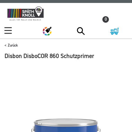
Zum
Zum
Inhalt
Navigationsmenü
0
springen
springen
Zurück
Disbon DisboCOR 860 Schutzprimer