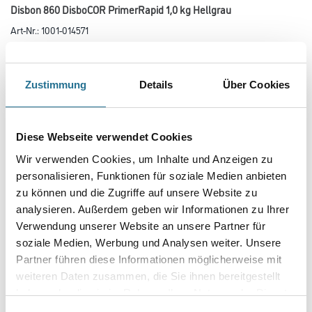
Disbon 860 DisboCOR PrimerRapid 1,0 kg Hellgrau
Art-Nr.:
1001-014571
Schnell trocknende, wasserfeste Grundbeschichtung für metallische
Untergründe. Grundierung und Transportbeschichtung für den
Korrosionsschutz von Stahlkonstruktionen, in verdünnter Form (ca. 20 %
Zustimmung
Details
Über Cookies
DisboADD 995) als sehr schnell trocknender, schweißbarer
Primer zu verwenden. Auch auf tragfähigen Altbeschichtungen und auf
verzinkten Untergründen einsetzbar.
Diese Webseite verwendet Cookies
Farbtonbezeichnung
Wir verwenden Cookies, um Inhalte und Anzeigen zu
personalisieren, Funktionen für soziale Medien anbieten
zu können und die Zugriffe auf unsere Website zu
Gebinde
analysieren. Außerdem geben wir Informationen zu Ihrer
Verwendung unserer Website an unsere Partner für
soziale Medien, Werbung und Analysen weiter. Unsere
Partner führen diese Informationen möglicherweise mit
weiteren Daten zusammen, die Sie ihnen bereitgestellt
Umrechnungsfaktoren
haben oder die sie im Rahmen Ihrer Nutzung der Dienste
gesammelt haben.