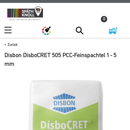
Zum
Zum
Inhalt
Navigationsmenü
0
springen
springen
Zurück
Disbon DisboCRET 505 PCC-Feinspachtel 1 - 5
mm