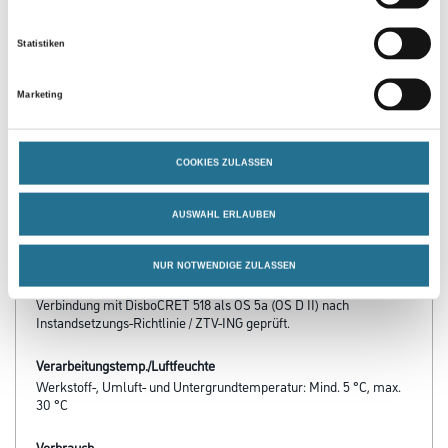
Statistiken
PRODUKTEIGENSCHAFTEN
Marketing
Produkteigenschaft
- Einfache Zubereitung und sehr gute Verarbeitbarkeit
COOKIES ZULASSEN
- Hohe Ergiebigkeit
- Maschinell verarbeitbar
- Trocken filzbar
AUSWAHL ERLAUBEN
- Für Schichtdicken von 1–5 mm. Größtkorn: 0,4 mm
- Erfüllt die Anforderungen der EN 1504-3: statisch und nicht
statisch relevante Instandsetzung
NUR NOTWENDIGE ZULASSEN
- In Verbindung mit DisboCRET 515 als OS 4 (OS C) und in
Verbindung mit DisboCRET 518 als OS 5a (OS D II) nach
Instandsetzungs-Richtlinie / ZTV-ING geprüft.
Verarbeitungstemp./Luftfeuchte
Werkstoff-, Umluft- und Untergrundtemperatur: Mind. 5 °C, max.
30 °C
Verbrauch