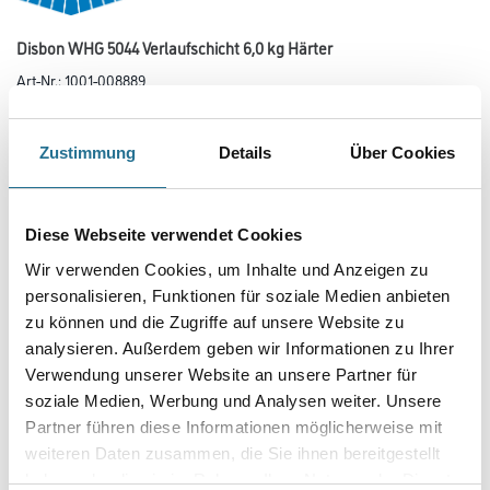
Disbon WHG 5044 Verlaufschicht 6,0 kg Härter
Art-Nr.:
1001-008889
Pigmentiertes 2K-Epoxidflüssigharz zur Deckbeschichtung im Disboxid
Gewässerschutz-System WHG-Neu.
Zustimmung
Details
Über Cookies
Farbtonbezeichnung
Diese Webseite verwendet Cookies
Glanzgrad
Wir verwenden Cookies, um Inhalte und Anzeigen zu
personalisieren, Funktionen für soziale Medien anbieten
zu können und die Zugriffe auf unsere Website zu
Gebinde
analysieren. Außerdem geben wir Informationen zu Ihrer
Verwendung unserer Website an unsere Partner für
soziale Medien, Werbung und Analysen weiter. Unsere
Partner führen diese Informationen möglicherweise mit
weiteren Daten zusammen, die Sie ihnen bereitgestellt
haben oder die sie im Rahmen Ihrer Nutzung der Dienste
Umrechnungsfaktoren