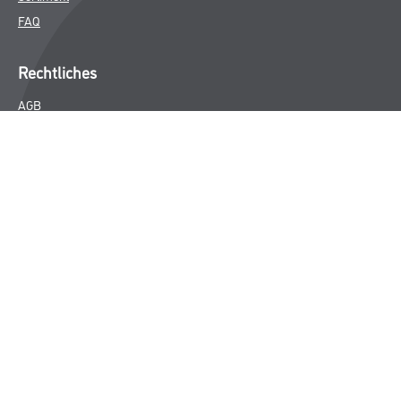
FAQ
Rechtliches
AGB
Nutzungsbedingungen
Logistik- und Servicepreisliste
Impressum
Datenschutz
Integrität
Kontakt
Follow Us
© Copyright CMS Dienstleistungs-Gesellschaft