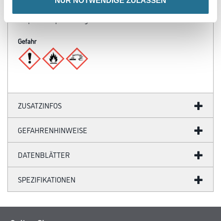
NUR NOTWENDIGE ZULASSEN
30 °CDie relative Luftfeuchtigkeit darf 80 % nicht überschreiten.
Die Untergrundtemperatur muss immer mindestens 3 °C über der
Taupunkttemperatur liegen.
Gefahr
ZUSATZINFOS
GEFAHRENHINWEISE
DATENBLÄTTER
SPEZIFIKATIONEN