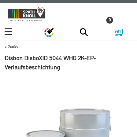
Zum
Zum
Inhalt
Navigationsmenü
0
springen
springen
Zurück
Disbon DisboXID 5044 WHG 2K-EP-
Verlaufsbeschichtung