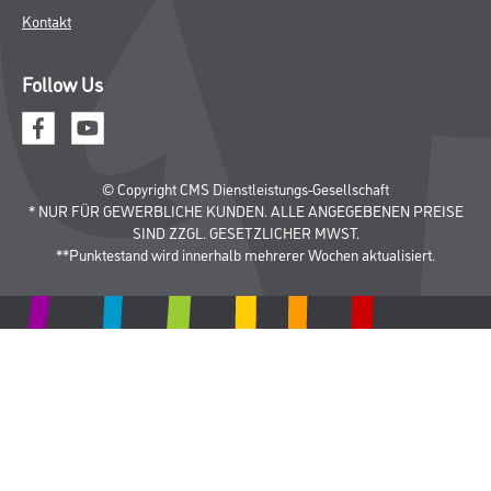
Späth Knoll GmbH
Unternehmen
Aktuelles
Services
Karriere
Sortiment
FAQ
Rechtliches
AGB
Nutzungsbedingungen
Logistik- und Servicepreisliste
Impressum
Datenschutz
Integrität