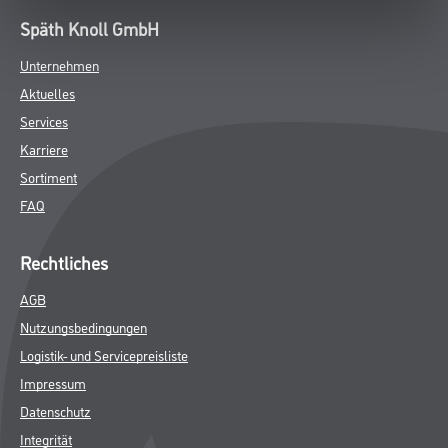
DATENBLÄTTER
SPEZIFIKATIONEN
Online-Shop
Farbe
WDV-Systeme
Trockenbau
Putze- und Spachtelmassen
Bodenbeläge
Wand- & Deckenbeläge
Werkzeug & Maschinen
Verbrauchsmaterialien