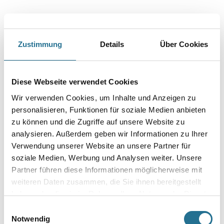
Außenbereich.
Farbtonbezeichnung
Zustimmung
Details
Über Cookies
Glanzgrad
Diese Webseite verwendet Cookies
Wir verwenden Cookies, um Inhalte und Anzeigen zu
Gebinde
personalisieren, Funktionen für soziale Medien anbieten
zu können und die Zugriffe auf unsere Website zu
analysieren. Außerdem geben wir Informationen zu Ihrer
Verwendung unserer Website an unsere Partner für
soziale Medien, Werbung und Analysen weiter. Unsere
Partner führen diese Informationen möglicherweise mit
Umrechnungsfaktoren
weiteren Daten zusammen, die Sie ihnen bereitgestellt
haben oder die sie im Rahmen Ihrer Nutzung der Dienste
gesammelt haben.
Einwilligungsauswahl
Notwendig