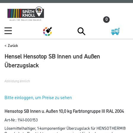
Zum
Zum
Inhalt
Navigationsmenü
0
springen
springen
Zurück
Hensel Hensotop SB Innen und Außen
Überzugslack