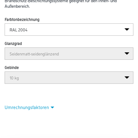
Abbildung ähnlich
Bitte einloggen, um Preise zu sehen
Hensotop SB Innen u. Außen 10,0 kg Farbtongruppe III RAL 2004
Art-Nr.:
1141-000153
Lösemittelhaltiger, 1-komponentiger Überzugslack für HENSOTHERM®
Brandschutz-Beschichtungssysteme geeignet für den Innen- und