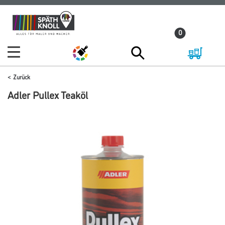
Zum
Zum
Inhalt
Navigationsmenü
0
springen
springen
Zurück
Adler Pullex Teaköl