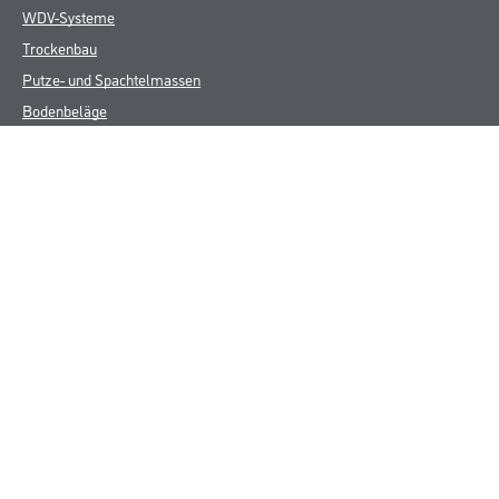
WDV-Systeme
Trockenbau
Putze- und Spachtelmassen
Bodenbeläge
Wand- & Deckenbeläge
Werkzeug & Maschinen
Verbrauchsmaterialien
Späth Knoll GmbH
Unternehmen
Aktuelles
Services
Karriere
Sortiment
FAQ