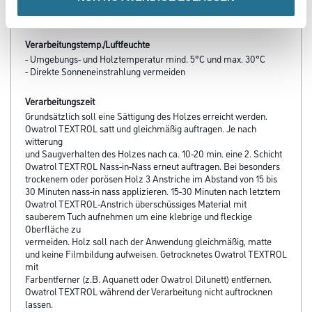
- Entspricht EN 71-3 Sicherheit von Spielzeug
- Nass-in-nass, Fertigstellung in einem Tag möglich
Verarbeitungstemp./Luftfeuchte
- Umgebungs- und Holztemperatur mind. 5°C und max. 30°C
- Direkte Sonneneinstrahlung vermeiden
Verarbeitungszeit
Grundsätzlich soll eine Sättigung des Holzes erreicht werden.
Owatrol TEXTROL satt und gleichmäßig auftragen. Je nach
witterung
und Saugverhalten des Holzes nach ca. 10-20 min. eine 2. Schicht
Owatrol TEXTROL Nass-in-Nass erneut auftragen. Bei besonders
trockenem oder porösen Holz 3 Anstriche im Abstand von 15 bis
30 Minuten nass-in nass applizieren. 15-30 Minuten nach letztem
Owatrol TEXTROL-Anstrich überschüssiges Material mit
sauberem Tuch aufnehmen um eine klebrige und fleckige
Oberfläche zu
vermeiden. Holz soll nach der Anwendung gleichmäßig, matte
und keine Filmbildung aufweisen. Getrocknetes Owatrol TEXTROL
mit
Farbentferner (z.B. Aquanett oder Owatrol Dilunett) entfernen.
Owatrol TEXTROL während der Verarbeitung nicht auftrocknen
lassen.