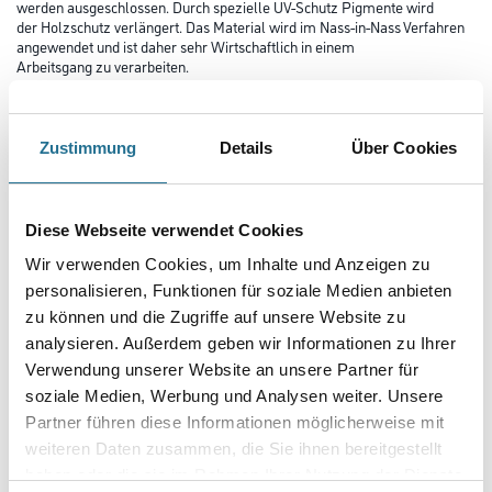
werden ausgeschlossen. Durch spezielle UV-Schutz Pigmente wird
der Holzschutz verlängert. Das Material wird im Nass-in-Nass Verfahren
angewendet und ist daher sehr Wirtschaftlich in einem
Arbeitsgang zu verarbeiten.
Farbtonbezeichnung
Zustimmung
Details
Über Cookies
Glanzgrad
Diese Webseite verwendet Cookies
Wir verwenden Cookies, um Inhalte und Anzeigen zu
Gebinde
personalisieren, Funktionen für soziale Medien anbieten
zu können und die Zugriffe auf unsere Website zu
analysieren. Außerdem geben wir Informationen zu Ihrer
Verwendung unserer Website an unsere Partner für
soziale Medien, Werbung und Analysen weiter. Unsere
Partner führen diese Informationen möglicherweise mit
Umrechnungsfaktoren
weiteren Daten zusammen, die Sie ihnen bereitgestellt
haben oder die sie im Rahmen Ihrer Nutzung der Dienste
Zur Farbauswahl für Ihren Wunschfarbton