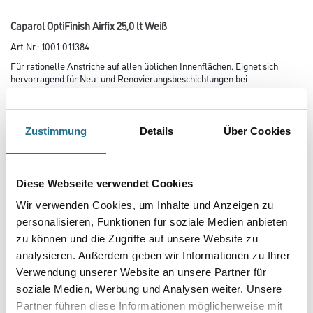
Caparol OptiFinish Airfix 25,0 lt Weiß
Art-Nr.:
1001-011384
Für rationelle Anstriche auf allen üblichen Innenflächen. Eignet sich
hervorragend für Neu- und Renovierungsbeschichtungen bei
Großprojekten. Durch die Nassabriebbeständigkeit Klasse 2 auch in höher
frequentierte Bereichen wie Hotel- und Büroräume
einsetzbar.
Zustimmung
Details
Über Cookies
Farbtonbezeichnung
Diese Webseite verwendet Cookies
Glanzgrad
Wir verwenden Cookies, um Inhalte und Anzeigen zu
personalisieren, Funktionen für soziale Medien anbieten
zu können und die Zugriffe auf unsere Website zu
Gebinde
analysieren. Außerdem geben wir Informationen zu Ihrer
Verwendung unserer Website an unsere Partner für
soziale Medien, Werbung und Analysen weiter. Unsere
Partner führen diese Informationen möglicherweise mit