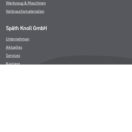
Werkzeug & Maschinen
Verbrauchsmaterialien
Späth Knoll GmbH
Unternehmen
Aktuelles
Services
Karriere
Sortiment
FAQ
Rechtliches
AGB
Nutzungsbedingungen
Logistik- und Servicepreisliste