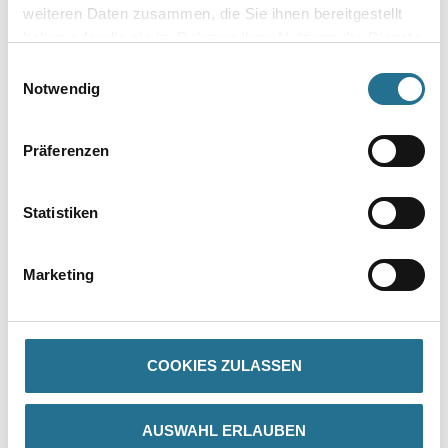
weiteren Daten zusammen, die Sie ihnen bereitgestellt
haben oder die sie im Rahmen Ihrer Nutzung der Dienste
Umrechnungsfaktoren
gesammelt haben.
Einwilligungsauswahl
Notwendig
Zur Farbauswahl für Ihren Wunschfarbton
Präferenzen
Statistiken
Marketing
PRODUKTEIGENSCHAFTEN
COOKIES ZULASSEN
Produkteigenschaft
- Leicht zu verarbeiten
- Gute Ausbesserungsfähigkeit
- Wasserverdünnbar, umweltschonend und geruchsarm
AUSWAHL ERLAUBEN
- Weichmacherfrei