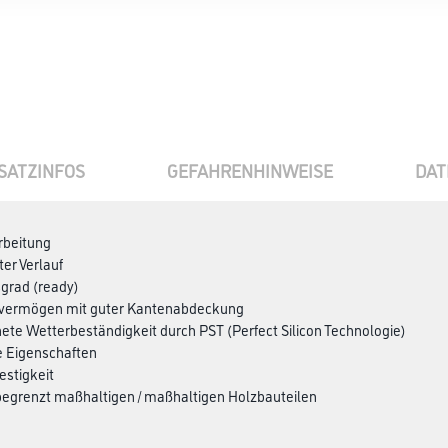
SATZINFOS
GEFAHRENHINWEISE
DAT
arbeitung
tter Verlauf
grad (ready)
vermögen mit guter Kantenabdeckung
ete Wetterbeständigkeit durch PST (Perfect Silicon Technologie)
de Eigenschaften
estigkeit
 begrenzt maßhaltigen / maßhaltigen Holzbauteilen