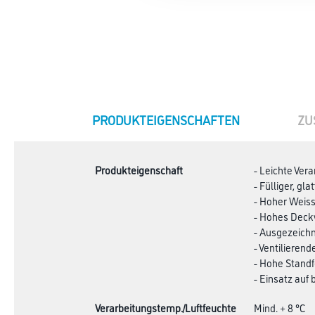
CURRENT
PRODUKTEIGENSCHAFTEN
ZU
TAB:
Produkteigenschaft
- Leichte Ver
- Fülliger, gla
- Hoher Weiss
- Hohes Deck
- Ausgezeichn
- Ventilieren
- Hohe Standf
- Einsatz auf
Verarbeitungstemp./Luftfeuchte
Mind. + 8 °C