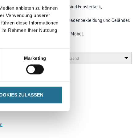
endungsbeispiele im Außenbereich sind Fensterlack,
 Medien anbieten zu können
llrohre aus
hrer Verwendung unserer
untersichten, Garagentor Lack, Fassadenbekleidung und Geländer.
 führen diese Informationen
nbereich
ie im Rahmen Ihrer Nutzung
en, Geländer, Fußleisten, Paneele und Möbel.
Glanzgrad
Marketing
OOKIES ZULASSEN
en