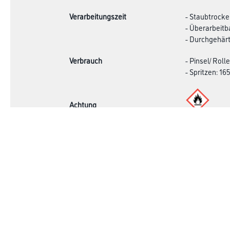
Verarbeitungszeit
- Staubtrocke
- Überarbeitb
- Durchgehärt
Verbrauch
- Pinsel/ Rolle
- Spritzen: 165
Achtung
Online-Shop
Farbe
Verbrauchsmate
WDV-Systeme
Trockenbau