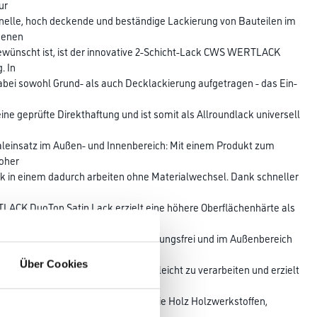
ur
onelle, hoch deckende und beständige Lackierung von Bauteilen im
denen
ewünscht ist, ist der innovative 2-Schicht-Lack CWS WERTLACK
. In
abei sowohl Grund- als auch Decklackierung aufgetragen - das Ein-
e geprüfte Direkthaftung und ist somit als Allroundlack universell
aleinsatz im Außen- und Innenbereich: Mit einem Produkt zum
hoher
k in einem dadurch arbeiten ohne Materialwechsel. Dank schneller
ACK DuoTop Satin Lack erzielt eine höhere Oberflächenhärte als
 sind in Innenräumen nahezu vergilbungsfrei und im Außenbereich
ie
Über Cookies
. CWS WERTLACK DuoTop Satin ist leicht zu verarbeiten und erzielt
tet auf vorbereiteten Untergründen wie Holz Holzwerkstoffen,
gfähigen