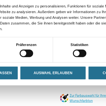
Altbeschichtungen direkt. Anw
nhalte und Anzeigen zu personalisieren, Funktionen für soziale
Türflächenlack, Dachrinnen, Fa
Website zu analysieren. Außerdem geben wir Informationen zu I
Hart-PVC und Aluminium, Dach
r soziale Medien, Werbung und Analysen weiter. Unsere Partner
Anwendungsbeispiele im Inne
 Daten zusammen, die Sie ihnen bereitgestellt haben oder die s
sind Türlack, Lack für Türzarg
n.
Farbtonbezeichnung
Präferenzen
Statistiken
Gebinde
LASSEN
AUSWAHL ERLAUBEN
C
Umrechnungsfaktoren
Zur Farbauswahl für Ihr
Wunschfarbton