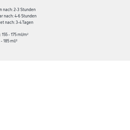
n nach: 2-3 Stunden
ar nach: 4-6 Stunden
et nach: 3-4 Tagen
: 155 - 175 ml/m²
 - 185 ml/²
Späth Knoll GmbH
rialien
Unternehmen
Aktuelles
Services