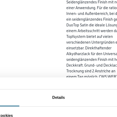
Seidenglänzendes Finish mit n
einer Anwendung. Für die rati
Innen- und Außenbereich, bei 
ein seidenglänzendes Finish g
DuoTop Satin die ideale Lösung
einem Arbeitsschritt werden d
Topfsystem bietet auf vielen
verschiedenen Untergründen ein
einsetzbar. Direkthaftender
Alkydharzlack für den Univers
seidenglänzenden Finish mit 
Deckkraft. Grund- und Decklac
Trocknung sind 2 Anstriche an
einem Tag möglich. CWS WERTL
vergleichbare Systeme. Die
strapazierfähigen Oberflächen
dank Perfect Silicon Technolog
Details
hoch wetter- und UV-beständig
makellose Oberflächen mit
fülligem, glattem Verlauf. Haf
Cookies
Aluminium, Hart-PVC oder tra