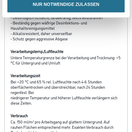
nach DIN EN 1062
NUR NOTWENDIGE ZULASSEN
- Gut wasserdampfdurchlässig, Klasse „mittlere Wasserdampf­
diffusion“ nach DIN EN 1062
- Bestmöglich lichtecht, färbekräftig, leicht einzurühren
- Beständig gegen wäßrige Desinfektions- und
Haushaltsreinigungsmittel
- Alkalisresistent, daher unverseifbar
- Schutz gegen aggressive Abgase
Verarbeitungstemp./Luftfeuchte
Untere Temperaturgrenze bei der Verarbeitung und Trocknung: +5
°C für Untergrund und Umluft
Verarbeitungszeit
Bei +20 °C und 65 % rel. Luftfeuchte nach 4-6 Stunden
oberflächentrocken und überstreichbar, nach 24 Stunden
regenfest. Bei
niedrigerer Temperatur und höherer Luftfeuchte verlängern sich
diese Zeiten.
Verbrauch
Ca. 150 ml/m² pro Arbeitsgang auf glattem Untergrund. Auf
rauhen Flächen entsprechend mehr. Exakten Verbrauch durch