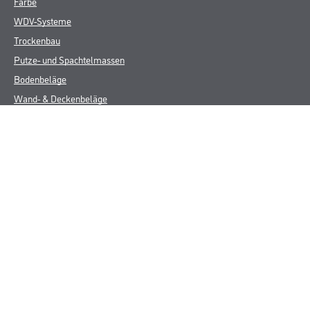
Farbe
WDV-Systeme
Trockenbau
Putze- und Spachtelmassen
Bodenbeläge
Wand- & Deckenbeläge
Werkzeug & Maschinen
Verbrauchsmaterialien
Späth Knoll GmbH
Unternehmen
Aktuelles
Services
Karriere
Sortiment
FAQ