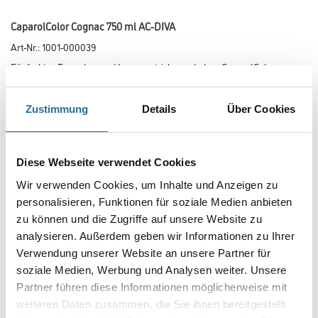
CaparolColor Cognac 750 ml AC-DIVA
Art-Nr.:
1001-000039
Für farbige Fassaden- und Innenanstriche nach dem CaparolColor-
System, zum Abtönen wäßriger Fassaden- und Innen­farben,
Plastiken und Kunstharzputzen sowie für farbkräftige Anstriche,
Malereien und Beschriftungen.
Zustimmung
Details
Über Cookies
Farbtonbezeichnung
Diese Webseite verwendet Cookies
Wir verwenden Cookies, um Inhalte und Anzeigen zu
Glanzgrad
personalisieren, Funktionen für soziale Medien anbieten
zu können und die Zugriffe auf unsere Website zu
analysieren. Außerdem geben wir Informationen zu Ihrer
Gebinde
Verwendung unserer Website an unsere Partner für
soziale Medien, Werbung und Analysen weiter. Unsere
Partner führen diese Informationen möglicherweise mit
weiteren Daten zusammen, die Sie ihnen bereitgestellt