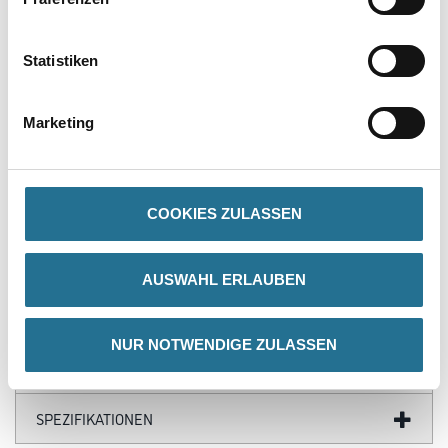
Produkteigenschaft
Statistiken
- Extrem farbstark und ergiebig
- Brillante Farbtöne
- Zum Abtönen fast aller Materialien
Marketing
- Hervorragendes Mischverhalten
- Sehr gute Lichtbeständigkeit
- Frostbeständig
COOKIES ZULASSEN
ZUSATZINFOS
AUSWAHL ERLAUBEN
GEFAHRENHINWEISE
NUR NOTWENDIGE ZULASSEN
DATENBLÄTTER
SPEZIFIKATIONEN