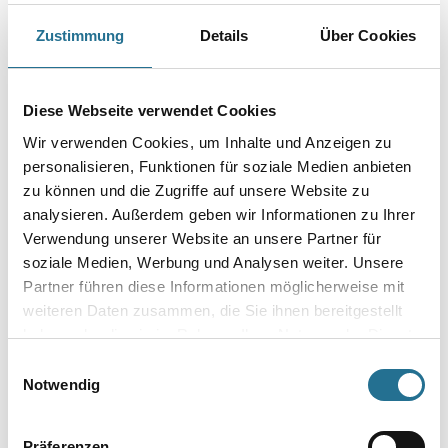
Farbtonbezeichnung
Zustimmung
Details
Über Cookies
Gebinde
Diese Webseite verwendet Cookies
Wir verwenden Cookies, um Inhalte und Anzeigen zu
personalisieren, Funktionen für soziale Medien anbieten
zu können und die Zugriffe auf unsere Website zu
analysieren. Außerdem geben wir Informationen zu Ihrer
Umrechnungsfaktoren
Verwendung unserer Website an unsere Partner für
soziale Medien, Werbung und Analysen weiter. Unsere
Partner führen diese Informationen möglicherweise mit
weiteren Daten zusammen, die Sie ihnen bereitgestellt
haben oder die sie im Rahmen Ihrer Nutzung der Dienste
gesammelt haben.
Einwilligungsauswahl
Notwendig
PRODUKTEIGENSCHAFTEN
Präferenzen