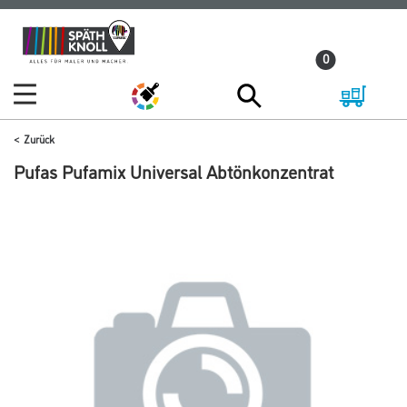
Zum
Zum
Inhalt
Navigationsmenü
0
springen
springen
Zurück
Pufas Pufamix Universal Abtönkonzentrat