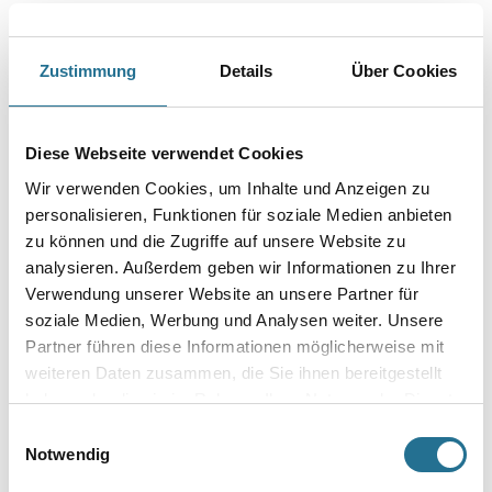
Zustimmung
Details
Über Cookies
PRODUKTEIGENSCHAFTEN
Produkteigenschaft
Diese Webseite verwendet Cookies
- Für farbige Anstriche sowie zum Abtönen weißer
Dispersionsfarben
Wir verwenden Cookies, um Inhalte und Anzeigen zu
- Nassabriebbeständigkeit Klasse 2 nach DIN EN 13300
personalisieren, Funktionen für soziale Medien anbieten
- Witterungsbeständig
zu können und die Zugriffe auf unsere Website zu
- Airless spritzbar
- Innen und außen
analysieren. Außerdem geben wir Informationen zu Ihrer
Verwendung unserer Website an unsere Partner für
Verarbeitungstemp./Luftfeuchte
soziale Medien, Werbung und Analysen weiter. Unsere
Nicht unter + 5 ° C Untergrund- und Raumtemperatur verarbeiten.
Partner führen diese Informationen möglicherweise mit
Der Untergrund muss trocken, tragfähig, staub- und fettfrei
sein.
weiteren Daten zusammen, die Sie ihnen bereitgestellt
haben oder die sie im Rahmen Ihrer Nutzung der Dienste
Verbrauch
gesammelt haben.
Einwilligungsauswahl
Ca. 150 - 200 mlt/m²
Notwendig