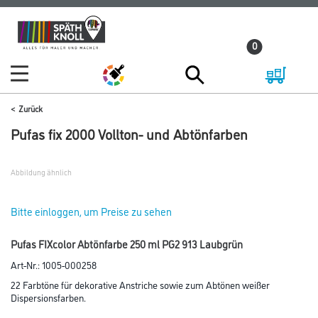
Zum
Zum
Inhalt
Navigationsmenü
0
springen
springen
Zurück
Pufas fix 2000 Vollton- und Abtönfarben
Abbildung ähnlich
Bitte einloggen, um Preise zu sehen
Pufas FIXcolor Abtönfarbe 250 ml PG2 913 Laubgrün
Art-Nr.:
1005-000258
22 Farbtöne für dekorative Anstriche sowie zum Abtönen weißer
Dispersionsfarben.