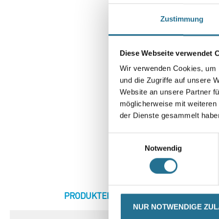
Zustimmung
Diese Webseite verwendet 
Wir verwenden Cookies, um I
und die Zugriffe auf unsere 
Website an unsere Partner fü
möglicherweise mit weiteren
der Dienste gesammelt habe
Einwilligungsauswahl
Notwendig
CURRENT
PRODUKTEIGENSCHAFTEN
ZU
TAB:
NUR NOTWENDIGE ZU