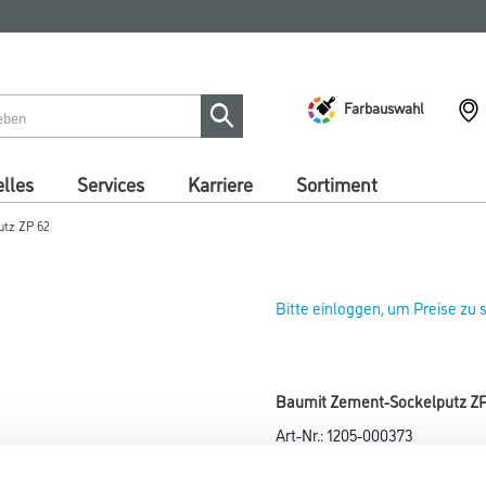
Farbauswahl
lles
Services
Karriere
Sortiment
utz ZP 62
Bitte einloggen, um Preise zu
Baumit Zement-Sockelputz ZP 
Art-Nr.:
1205-000373
Farbtonbezeichnung