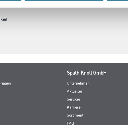
keit
Späth Knoll GmbH
rialien
Unternehmen
Aktuelles
Services
Karriere
Sortiment
FAQ