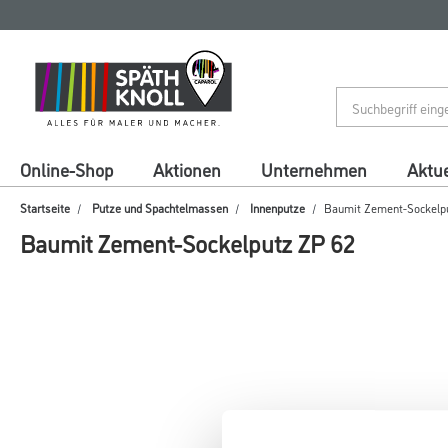
Zum
Zum
Inhalt
Navigationsmenü
springen
springen
Online-Shop
Aktionen
Unternehmen
Aktue
Startseite
Putze und Spachtelmassen
Innenputze
Baumit Zement-Sockelp
Baumit Zement-Sockelputz ZP 62