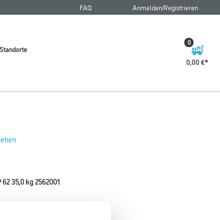
FAQ
Anmelden/Registrieren
0
Standorte
0,00 €
 sehen
62 35,0 kg 2562001
Körnung