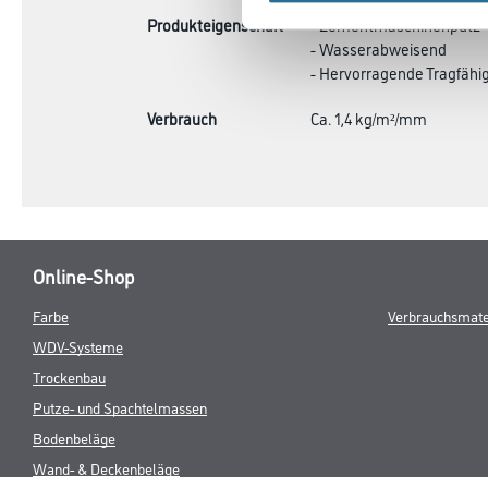
Produkteigenschaft
- Zementmaschinenputz
- Wasserabweisend
- Hervorragende Tragfähig
Verbrauch
Ca. 1,4 kg/m²/mm
Online-Shop
Farbe
Verbrauchsmate
WDV-Systeme
Trockenbau
Putze- und Spachtelmassen
Bodenbeläge
Wand- & Deckenbeläge