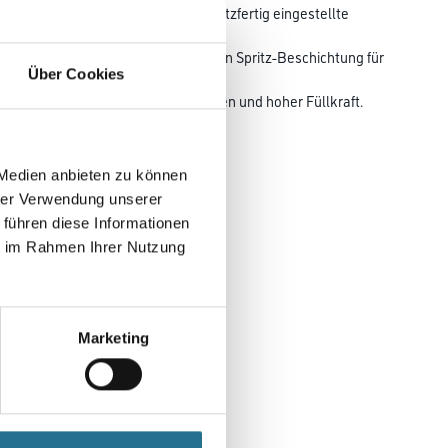
Dispersionsspachtel für innen. Spritzfertig eingestellte
öhter
 hoher Haftfestigkeit. Zur rationellen Spritz-Beschichtung für
Über Cookies
er
henauftrag mit gutem Deckvermögen und hoher Füllkraft.
 Medien anbieten zu können
hrer Verwendung unserer
 führen diese Informationen
ie im Rahmen Ihrer Nutzung
Marketing