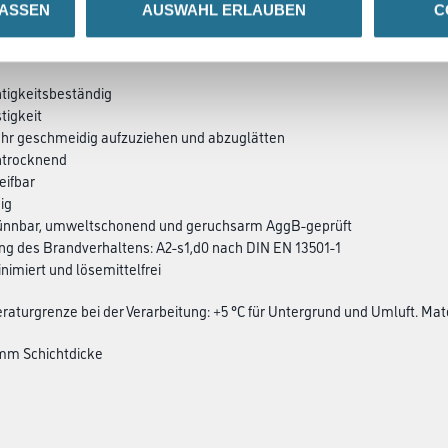
LASSEN
AUSWAHL ERLAUBEN
C
SATZINFOS
GEFAHRENHINWEISE
DAT
htigkeitsbeständig
tigkeit
sehr ­geschmeidig aufzuziehen und abzuglätten
chtrocknend
eifbar
hig
ünnbar, ­umwelt­schonend und geruchsarm AggB-geprüft
rung des Brandverhaltens: A2-s1,d0 nach DIN EN 13501-1
nimiert und lösemittelfrei
aturgrenze bei der Verarbeitung: +5 °C für Untergrund und Umluft. Mate
/mm Schichtdicke