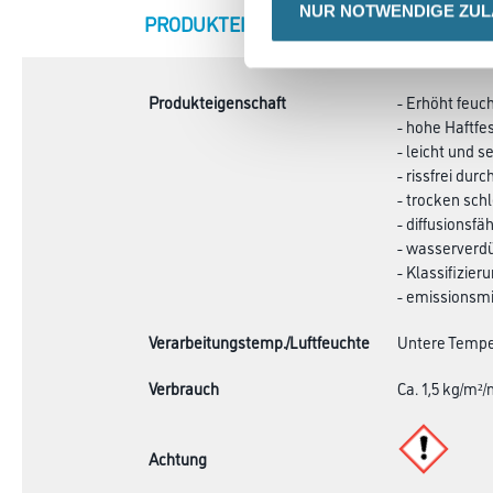
NUR NOTWENDIGE ZU
CURRENT
PRODUKTEIGENSCHAFTEN
ZU
TAB:
Produkteigenschaft
- Erhöht feuc
- hohe Haftfes
- leicht und 
- rissfrei dur
- trocken schl
- diffusionsfä
- wasserverd
- Klassifizie
- emissionsmi
Verarbeitungstemp./Luftfeuchte
Untere Temper
Verbrauch
Ca. 1,5 kg/m²
Achtung