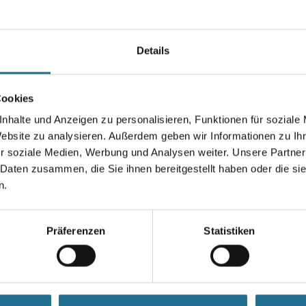
Feuchtebeständigerer pastöser 
Spezialspachtelmasse mit erh
Feuchtigkeitsbeständigkeit und
Details
Wände und Decken mit erhöht
Feuchtebelastung im Großfläc
Cookies
Gebinde
nhalte und Anzeigen zu personalisieren, Funktionen für soziale
Website zu analysieren. Außerdem geben wir Informationen zu I
r soziale Medien, Werbung und Analysen weiter. Unsere Partner
 Daten zusammen, die Sie ihnen bereitgestellt haben oder die s
Umrechnungsfaktoren
n.
Präferenzen
Statistiken