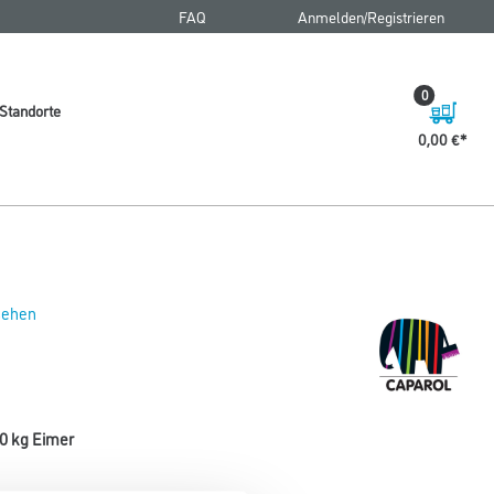
FAQ
Anmelden/Registrieren
0
Standorte
0,00 €
 sehen
,0 kg Eimer