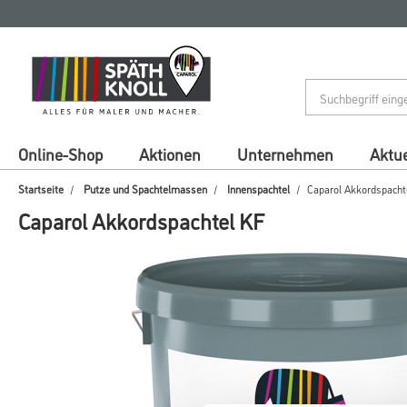
Zum
Zum
Inhalt
Navigationsmenü
springen
springen
Online-Shop
Aktionen
Unternehmen
Aktue
Startseite
Putze und Spachtelmassen
Innenspachtel
Caparol Akkordspacht
Caparol Akkordspachtel KF