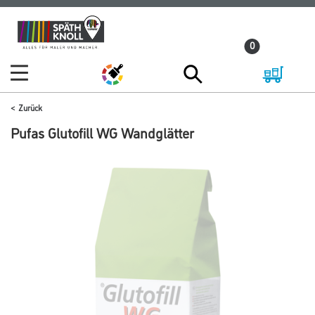
Zum
Zum
Inhalt
Navigationsmenü
0
springen
springen
Zurück
Pufas Glutofill WG Wandglätter