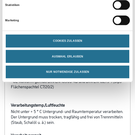
Statistiken
PRODUKTEIGENSCHAFTEN
Marketing
Produkteigenschaft
- Premium-Haftspachtel innen
- Kunstharzvergütet und faserverstärkt
COOKIES ZULASSEN
- Für alle Gipskarton-Systeme gemäß EN 13963
- Zum vollflächigen Glätten und zum Füllen von Rissen und
Löchern
AUSWAHL ERLAUBEN
- Zum Verspachteln von spannungsfrei montierten Gipskarton- und
Gipsfaserplatten auch ohne Bewehrungsstreifen
- Verarbeitungszeit 45 Minuten
NUR NOTWENDIGE ZULASSEN
- Brandverhalten: A1 nach EN 13501-1
- CE-konform gemäß DIN EN 13963-4B und DIN EN 13279-1 (Gips-
Flächenspachtel C7/20/2)
Verarbeitungstemp./Luftfeuchte
Nicht unter + 5 ° C Untergrund- und Raumtemperatur verarbeiten.
Der Untergrund muss trocken, tragfähig und frei von Trennmitteln
(Staub, Schalöl u. ä.) sein.
Verarbeitungszeit