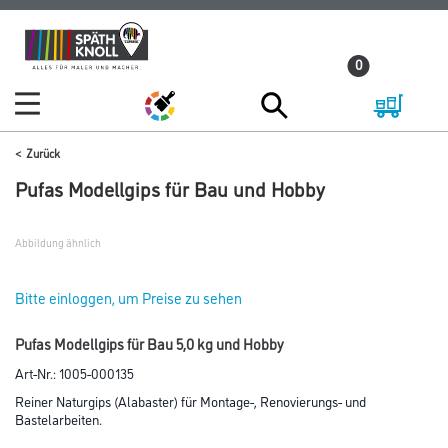
Zum
Zum
Inhalt
Navigationsmenü
0
springen
springen
Zurück
Pufas Modellgips für Bau und Hobby
Abbildung ähnlich
Bitte einloggen, um Preise zu sehen
Pufas Modellgips für Bau 5,0 kg und Hobby
Art-Nr.:
1005-000135
Reiner Naturgips (Alabaster) für Montage-, Renovierungs- und
Bastelarbeiten.