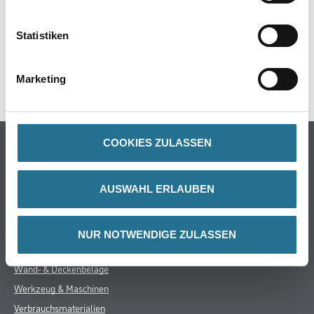
GEFAHRENHINWEISE
Statistiken
DATENBLÄTTER
Marketing
SPEZIFIKATIONEN
Online-Shop
COOKIES ZULASSEN
Farbe
AUSWAHL ERLAUBEN
WDV-Systeme
Trockenbau
Putze- und Spachtelmassen
NUR NOTWENDIGE ZULASSEN
Bodenbeläge
Wand- & Deckenbeläge
Werkzeug & Maschinen
Verbrauchsmaterialien