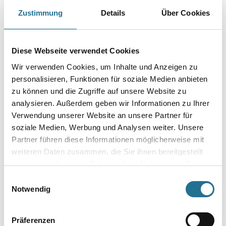
Zustimmung
Details
Über Cookies
Produkteigenschaft
- Schnell härtender Naturgips
- Elektrikergips zum Fixieren von Innenputzdosen und Spachteln
Diese Webseite verwendet Cookies
von Kabelschlitzen
- Für innen
Wir verwenden Cookies, um Inhalte und Anzeigen zu
- CE-konform gem. DIN EN 13279-1 (Gipsbinder zur
personalisieren, Funktionen für soziale Medien anbieten
Direktverwendung oder Weiterverarbeitung A1)
zu können und die Zugriffe auf unsere Website zu
Verarbeitungstemp./Luftfeuchte
analysieren. Außerdem geben wir Informationen zu Ihrer
Der Untergrund muss trocken, tragfähig und frei von Trennmitteln
Verwendung unserer Website an unsere Partner für
sein.
soziale Medien, Werbung und Analysen weiter. Unsere
Partner führen diese Informationen möglicherweise mit
Verarbeitungszeit
weiteren Daten zusammen, die Sie ihnen bereitgestellt
Die angerührte Gipsmasse bleibt ca. 10 Minuten verwendbar.
haben oder die sie im Rahmen Ihrer Nutzung der Dienste
gesammelt haben.
Einwilligungsauswahl
Notwendig
ZUSATZINFOS
Präferenzen