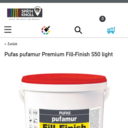
Zum
Zum
Inhalt
Navigationsmenü
0
springen
springen
Zurück
Pufas pufamur Premium Fill-Finish S50 light