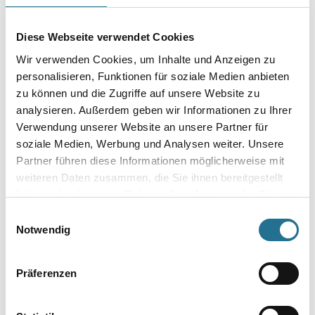
Diese Webseite verwendet Cookies
Wir verwenden Cookies, um Inhalte und Anzeigen zu
personalisieren, Funktionen für soziale Medien anbieten
Umrechnungsfaktoren
zu können und die Zugriffe auf unsere Website zu
analysieren. Außerdem geben wir Informationen zu Ihrer
Verwendung unserer Website an unsere Partner für
soziale Medien, Werbung und Analysen weiter. Unsere
Partner führen diese Informationen möglicherweise mit
weiteren Daten zusammen, die Sie ihnen bereitgestellt
haben oder die sie im Rahmen Ihrer Nutzung der Dienste
gesammelt haben.
Einwilligungsauswahl
Notwendig
PRODUKTEIGENSCHAFTEN
Präferenzen
Produkteigenschaft
- Für Oberflächengüten Q1-Q4 im Trockenbau
- Für Handverarbeitung und Spritzauftrag