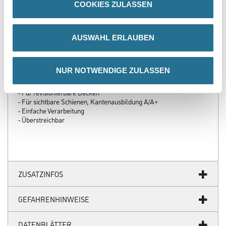
COOKIES ZULASSEN
PRODUKTEIGENSCHAFTEN
AUSWAHL ERLAUBEN
Produkteigenschaft
- Schallabsorbierend
NUR NOTWENDIGE ZULASSEN
- Brandverhalten A2-s1, d0
- Fertig lackierte Oberfläche
- Für revisionierbare Decken
- Für sichtbare Schienen, Kantenausbildung A/A+
- Einfache Verarbeitung
- Überstreichbar
ZUSATZINFOS
GEFAHRENHINWEISE
DATENBLÄTTER