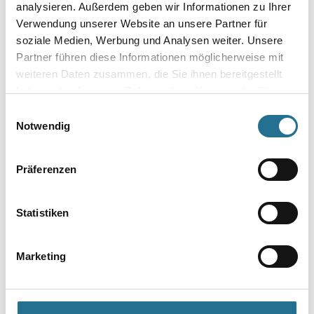
analysieren. Außerdem geben wir Informationen zu Ihrer
Verwendung unserer Website an unsere Partner für
soziale Medien, Werbung und Analysen weiter. Unsere
Plattenstärke
Partner führen diese Informationen möglicherweise mit
weiteren Daten zusammen, die Sie ihnen bereitgestellt
haben oder die sie im Rahmen Ihrer Nutzung der Dienste
Variante
gesammelt haben.
Einwilligungsauswahl
Notwendig
Präferenzen
Umrechnungsfaktoren
Statistiken
Marketing