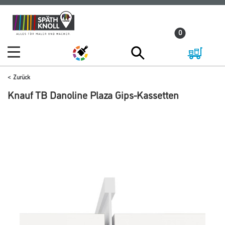
Zum
Zum
Inhalt
Navigationsmenü
0
springen
springen
Zurück
Knauf TB Danoline Plaza Gips-Kassetten