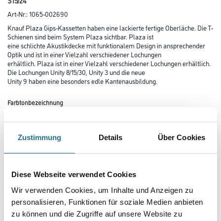
S15/24
Art-Nr.:
1065-002690
Knauf Plaza Gips-Kassetten haben eine lackierte fertige Oberläche. Die T-
Schienen sind beim System Plaza sichtbar. Plaza ist
eine schlichte Akustikdecke mit funktionalem Design in ansprechender
Optik und ist in einer Vielzahl verschiedener Lochungen
erhältlich. Plaza ist in einer Vielzahl verschiedener Lochungen erhältlich.
Die Lochungen Unity 8/15/30, Unity 3 und die neue
Unity 9 haben eine besonders edle Kantenausbildung.
Farbtonbezeichnung
Zustimmung
Details
Über Cookies
Länge in centimeter
Diese Webseite verwendet Cookies
Breite in centimeter
Wir verwenden Cookies, um Inhalte und Anzeigen zu
personalisieren, Funktionen für soziale Medien anbieten
zu können und die Zugriffe auf unsere Website zu
Gebinde