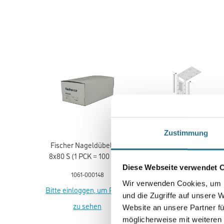
Zustimmung
Fischer Nageldübel N S
Knauf TB
8x80 S (1 PCK = 100 STK)
Türpfostensteckwinkel 1
#519255
mm 1 PCK = 4 STK
Diese Webseite verwendet 
1061-000148
1065-003769
Wir verwenden Cookies, um I
Bitte einloggen, um Preise
Bitte einloggen, um Prei
und die Zugriffe auf unsere 
zu sehen
zu sehen
Website an unsere Partner fü
möglicherweise mit weiteren