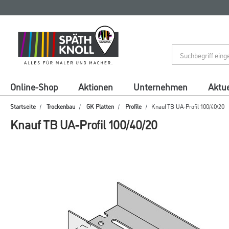
Zum
Zum
Inhalt
Navigationsmenü
springen
springen
Online-Shop
Aktionen
Unternehmen
Aktue
Startseite
Trockenbau
GK Platten
Profile
Knauf TB UA-Profil 100/40/20
Knauf TB UA-Profil 100/40/20