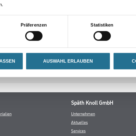
n.
N
ZUSATZINFOS
GEFAHRENHINWEISE
Präferenzen
Statistiken
25/150 mm
LASSEN
AUSWAHL ERLAUBEN
C
Späth Knoll GmbH
rialien
Unternehmen
Aktuelles
Services