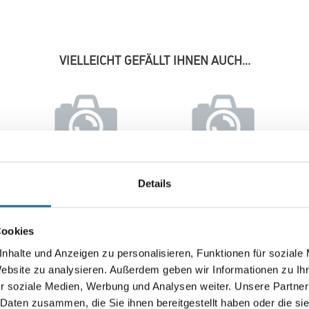
VIELLEICHT GEFÄLLT IHNEN AUCH...
Details
Richter RIDA-
Richter Schlossschraube
00
Bauschraube mit
M8 x 25 mm mit U-Scheibe
Bohrspitze 35 mm
und Mutter Pck = 50 Stck
Cookies
1067-000173
1067-000188
phosphatiert
nhalte und Anzeigen zu personalisieren, Funktionen für soziale
se
Bitte einloggen, um Preise
Bitte einloggen, um Preise
Website zu analysieren. Außerdem geben wir Informationen zu I
zu sehen
zu sehen
r soziale Medien, Werbung und Analysen weiter. Unsere Partner
 Daten zusammen, die Sie ihnen bereitgestellt haben oder die s