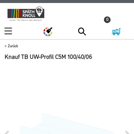
Zum
Zum
Inhalt
Navigationsmenü
0
springen
springen
Zurück
Knauf TB UW-Profil C5M 100/40/06