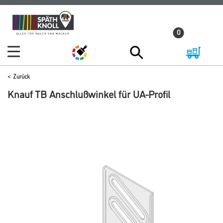
Zum
Zum
Inhalt
Navigationsmenü
0
springen
springen
Zurück
Knauf TB Anschlußwinkel für UA-Profil