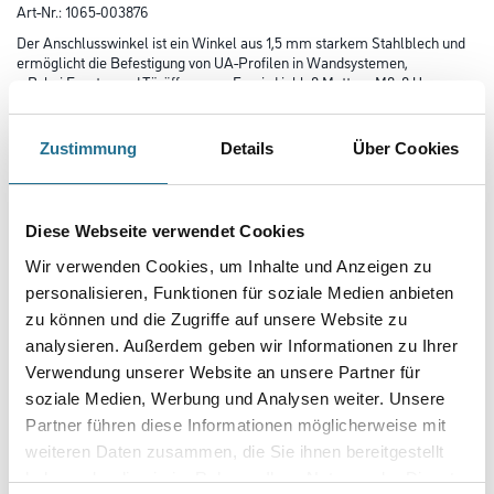
Art-Nr.:
1065-003876
Der Anschlusswinkel ist ein Winkel aus 1,5 mm starkem Stahlblech und
ermöglicht die Befestigung von UA-Profilen in Wandsystemen,
z.B. bei Fenster und Türöffnungen. Er wird inkl. 8 Muttern M8, 8 U-
Scheiben, 8 Drehstiftdübeln 6/60 mm (UA-50) bzw. 8/60 mm
(UA-75 und UA-100) und 8 Schlossschrauben M 8/25 mm geliefert.
Zustimmung
Details
Über Cookies
Breite in centimeter
Diese Webseite verwendet Cookies
Höhe in centimeter
Wir verwenden Cookies, um Inhalte und Anzeigen zu
personalisieren, Funktionen für soziale Medien anbieten
zu können und die Zugriffe auf unsere Website zu
Gebinde
analysieren. Außerdem geben wir Informationen zu Ihrer
Verwendung unserer Website an unsere Partner für
soziale Medien, Werbung und Analysen weiter. Unsere
Partner führen diese Informationen möglicherweise mit
weiteren Daten zusammen, die Sie ihnen bereitgestellt
haben oder die sie im Rahmen Ihrer Nutzung der Dienste
Umrechnungsfaktoren