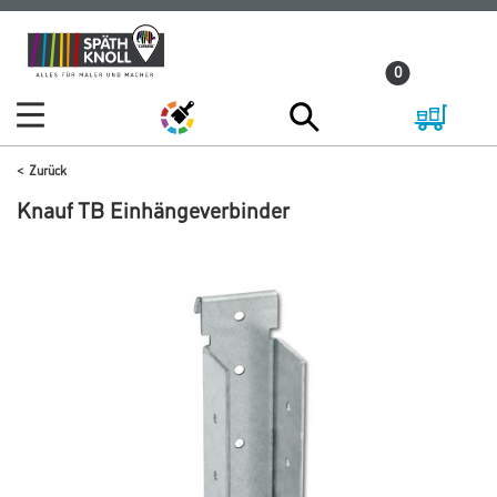
Zum
Zum
Inhalt
Navigationsmenü
0
springen
springen
Zurück
Knauf TB Einhängeverbinder