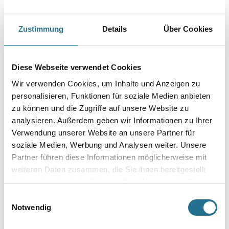
Art-Nr.:
1065-003611
Einhängeverbinder sind eigens konzipierte Bauteile, um die
Lastweiterleitung aus den U-Randprofilen in die Systemstützen
Zustimmung
Details
Über Cookies
sicherzustellen. Zur schnelleren und einfacheren Montage hilft hier eine
Montagelasche, die oben in die Cubo Systemstütze
eingehängt wird.
Diese Webseite verwendet Cookies
Gebinde
Wir verwenden Cookies, um Inhalte und Anzeigen zu
personalisieren, Funktionen für soziale Medien anbieten
zu können und die Zugriffe auf unsere Website zu
analysieren. Außerdem geben wir Informationen zu Ihrer
Verwendung unserer Website an unsere Partner für
Umrechnungsfaktoren
soziale Medien, Werbung und Analysen weiter. Unsere
Partner führen diese Informationen möglicherweise mit
weiteren Daten zusammen, die Sie ihnen bereitgestellt
haben oder die sie im Rahmen Ihrer Nutzung der Dienste
gesammelt haben.
Einwilligungsauswahl
Notwendig