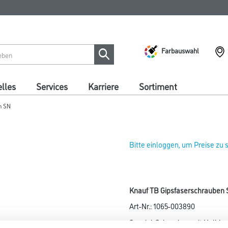
Farbauswahl
lles
Services
Karriere
Sortiment
n SN
Bitte einloggen, um Preise zu
Knauf TB Gipsfaserschrauben 
Art-Nr.:
1065-003890
Spezial-Schrauben mit Halbkug