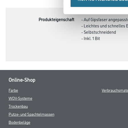
TAB:
Produkteigenschaft
- Auf Gipsfaser angepas
- Leichtes und schnelles
- Selbstschneidend
- Inkl. 1 Bit
Online-Shop
Farbe
Verbrauchsmate
WDV-Systeme
Trockenbau
Putze- und Spachtelmassen
Bodenbeläge