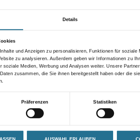
in den Längen 17 und 22 mm s
Spezial-Schrauben mit Rippen-
PH2.
Details
Länge in centimeter
Cookies
nhalte und Anzeigen zu personalisieren, Funktionen für soziale
Gebinde
Website zu analysieren. Außerdem geben wir Informationen zu I
r soziale Medien, Werbung und Analysen weiter. Unsere Partner
 Daten zusammen, die Sie ihnen bereitgestellt haben oder die s
n.
Präferenzen
Statistiken
N
ZUSATZINFOS
GEFAHRENHINWEISE
LASSEN
AUSWAHL ERLAUBEN
C