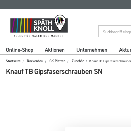
Zum
Zum
Inhalt
Navigationsmenü
springen
springen
Online-Shop
Aktionen
Unternehmen
Aktue
Startseite
Trockenbau
GK Platten
Zubehör
Knauf TB Gipsfaserschraube
Knauf TB Gipsfaserschrauben SN