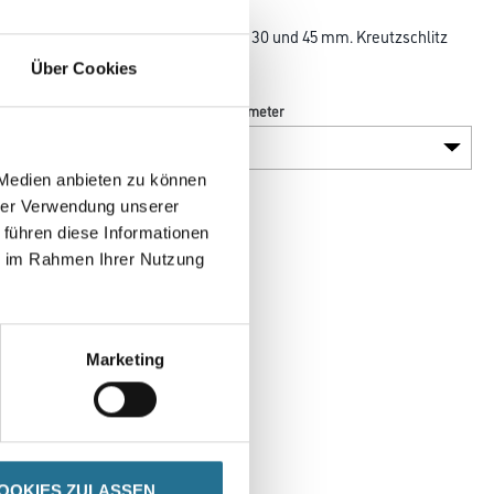
owie
Senkkopf, phosphatiert und geölt in 30 und 45 mm. Kreutzschlitz
Über Cookies
Breite in centimeter
 Medien anbieten zu können
hrer Verwendung unserer
 führen diese Informationen
ie im Rahmen Ihrer Nutzung
Marketing
DATENBLÄTTER
OOKIES ZULASSEN