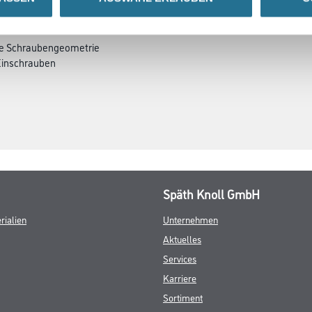
ste Schraubengeometrie
 Einschrauben
Späth Knoll GmbH
rialien
Unternehmen
Aktuelles
Services
Karriere
Sortiment