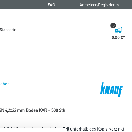
FAQ
Anmelden/Registrieren
0
Standorte
0,00 €
 sehen
SN 4,2x22 mm Boden KAR = 500 Stk
el-Schälkopf und gewindefreiem Teil unterhalb des Kopfs, verzinkt