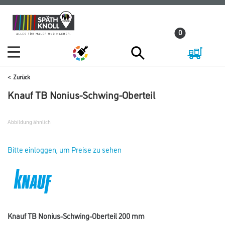
Zum
Zum
Inhalt
Navigationsmenü
0
springen
springen
Zurück
Knauf TB Nonius-Schwing-Oberteil
Abbildung ähnlich
Bitte einloggen, um Preise zu sehen
Knauf TB Nonius-Schwing-Oberteil 200 mm