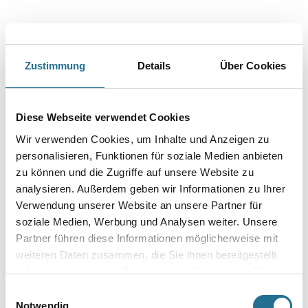
Zustimmung
Details
Über Cookies
PRODUKTEIGENSCHAFTEN
Diese Webseite verwendet Cookies
Produkteigenschaft
Wir verwenden Cookies, um Inhalte und Anzeigen zu
- Akustische Entkoppelung
personalisieren, Funktionen für soziale Medien anbieten
- Sichere Befestigung der Unterkonstruktion
- Große Abhängehöhen realisierbar
zu können und die Zugriffe auf unsere Website zu
- Für Abhängegewichte bis 0,4 kN
analysieren. Außerdem geben wir Informationen zu Ihrer
- Dank durchgehender Lochung nahezu stufenlose
Verwendung unserer Website an unsere Partner für
Höhenjustierung möglich
soziale Medien, Werbung und Analysen weiter. Unsere
Partner führen diese Informationen möglicherweise mit
weiteren Daten zusammen, die Sie ihnen bereitgestellt
haben oder die sie im Rahmen Ihrer Nutzung der Dienste
ZUSATZINFOS
gesammelt haben.
Einwilligungsauswahl
Notwendig