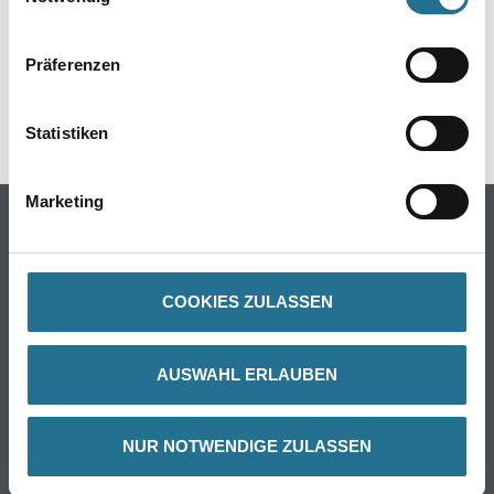
GEFAHRENHINWEISE
Präferenzen
DATENBLÄTTER
SPEZIFIKATIONEN
Statistiken
Marketing
Online-Shop
Farbe
WDV-Systeme
COOKIES ZULASSEN
Trockenbau
Putze- und Spachtelmassen
AUSWAHL ERLAUBEN
Bodenbeläge
Wand- & Deckenbeläge
Werkzeug & Maschinen
NUR NOTWENDIGE ZULASSEN
Verbrauchsmaterialien