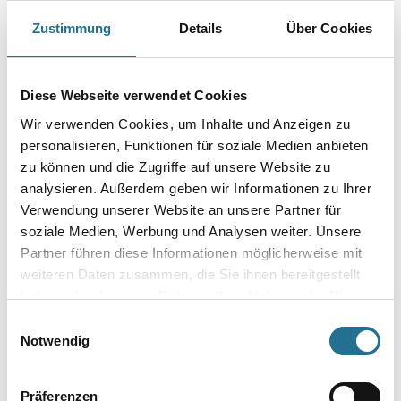
Zustimmung
Details
Über Cookies
PRODUKTEIGENSCHAFTEN
Diese Webseite verwendet Cookies
Produkteigenschaft
- Auf handelsübliche Akkuschrauber aufsteckbar
Wir verwenden Cookies, um Inhalte und Anzeigen zu
- Magnetisierter Bit
personalisieren, Funktionen für soziale Medien anbieten
- Einfache Handhabung
zu können und die Zugriffe auf unsere Website zu
- Austauschbarer Bit
analysieren. Außerdem geben wir Informationen zu Ihrer
Verwendung unserer Website an unsere Partner für
soziale Medien, Werbung und Analysen weiter. Unsere
Partner führen diese Informationen möglicherweise mit
ZUSATZINFOS
weiteren Daten zusammen, die Sie ihnen bereitgestellt
haben oder die sie im Rahmen Ihrer Nutzung der Dienste
GEFAHRENHINWEISE
gesammelt haben.
Einwilligungsauswahl
Notwendig
SPEZIFIKATIONEN
Präferenzen