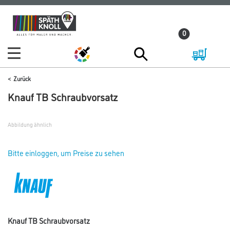
Zum
Zum
Inhalt
Navigationsmenü
0
springen
springen
Zurück
Knauf TB Schraubvorsatz
Abbildung ähnlich
Bitte einloggen, um Preise zu sehen
Knauf TB Schraubvorsatz