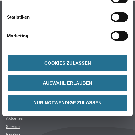
Online-Shop
Statistiken
Farbe
WDV-Systeme
Marketing
Trockenbau
Putze- und Spachtelmassen
Bodenbeläge
COOKIES ZULASSEN
Wand- & Deckenbeläge
Werkzeug & Maschinen
Verbrauchsmaterialien
AUSWAHL ERLAUBEN
Späth Knoll GmbH
NUR NOTWENDIGE ZULASSEN
Unternehmen
Aktuelles
Services
Karriere