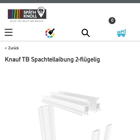
Zum
Zum
Inhalt
Navigationsmenü
0
springen
springen
Zurück
Knauf TB Spachtellaibung 2-flügelig