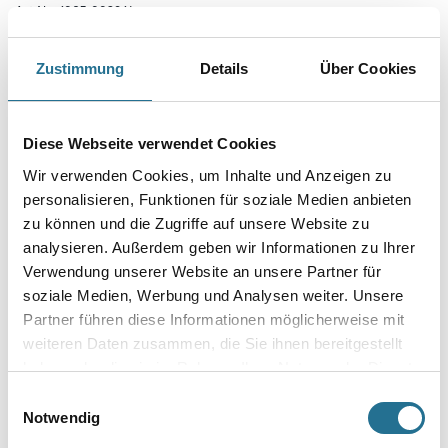
Art-Nr.:
1065-003914
Spachtellaibung für das Schiebetür-System Pocket Kit. Passend für den
Einbau von Glastürblättern.
Zustimmung
Details
Über Cookies
Gebinde
Diese Webseite verwendet Cookies
Wir verwenden Cookies, um Inhalte und Anzeigen zu
Variante
personalisieren, Funktionen für soziale Medien anbieten
zu können und die Zugriffe auf unsere Website zu
analysieren. Außerdem geben wir Informationen zu Ihrer
Verwendung unserer Website an unsere Partner für
soziale Medien, Werbung und Analysen weiter. Unsere
Umrechnungsfaktoren
Partner führen diese Informationen möglicherweise mit
weiteren Daten zusammen, die Sie ihnen bereitgestellt
haben oder die sie im Rahmen Ihrer Nutzung der Dienste
gesammelt haben.
Einwilligungsauswahl
Notwendig