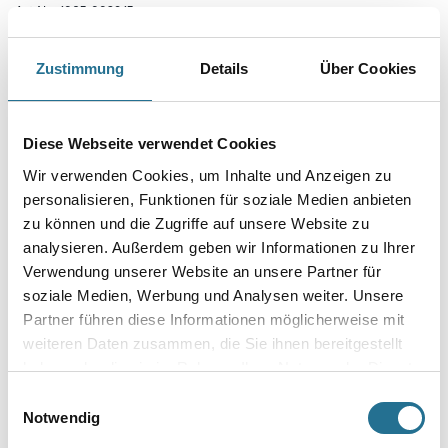
Art-Nr.:
1065-003915
Spachtellaibung für das Schiebetür-System Pocket Kit. Passend für den
Einbau von Holztürblättern.
Zustimmung
Details
Über Cookies
Gebinde
Diese Webseite verwendet Cookies
Wir verwenden Cookies, um Inhalte und Anzeigen zu
Variante
personalisieren, Funktionen für soziale Medien anbieten
zu können und die Zugriffe auf unsere Website zu
analysieren. Außerdem geben wir Informationen zu Ihrer
Verwendung unserer Website an unsere Partner für
soziale Medien, Werbung und Analysen weiter. Unsere
Umrechnungsfaktoren
Partner führen diese Informationen möglicherweise mit
weiteren Daten zusammen, die Sie ihnen bereitgestellt
haben oder die sie im Rahmen Ihrer Nutzung der Dienste
gesammelt haben.
Einwilligungsauswahl
Notwendig