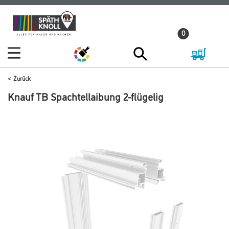
Zum
Zum
Inhalt
Navigationsmenü
0
springen
springen
Zurück
Knauf TB Spachtellaibung 2-flügelig