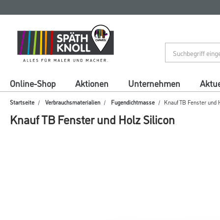
Zum
Zum
Inhalt
Navigationsmenü
springen
springen
Online-Shop
Aktionen
Unternehmen
Aktue
Startseite
Verbrauchsmaterialien
Fugendichtmasse
Knauf TB Fenster und H
Knauf TB Fenster und Holz Silicon