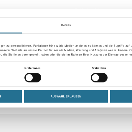
Farbtonbezeichnung
Details
Umrechnungsfaktoren
gen zu personalisieren, Funktionen für soziale Medien anbieten zu können und die Zugriffe auf
 unserer Website an unsere Partner für soziale Medien, Werbung und Analysen weiter. Unsere Pa
 die Sie ihnen bereitgestellt haben oder die sie im Rahmen Ihrer Nutzung der Dienste gesamme
Präferenzen
Statistiken
N
AUSWAHL ERLAUBEN
SATZINFOS
GEFAHRENHINWEISE
DAT