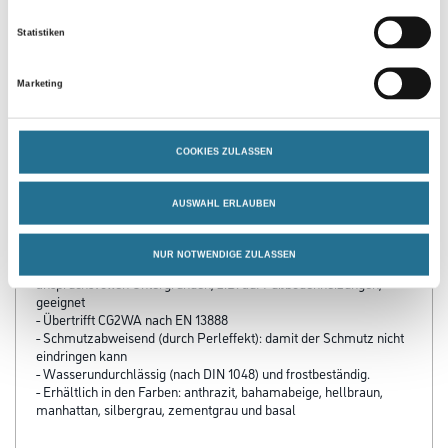
Statistiken
PRODUKTEIGENSCHAFTEN
Marketing
Produkteigenschaft
- Schnellhärtender, flexibler Spezial-Fugenmörtel auf Zement-
Basis für das rissfreie Verfu­gen von keramischen Bodenbelägen
COOKIES ZULASSEN
- Schnell abbindend: für rationelles Arbeiten. Begehbar bereits ab
ca. 3 Stunden
AUSWAHL ERLAUBEN
- Hoch kunststoffvergütet mit Extra-Haftformel: für besonders
hohe, sichere Flanken­haftung bei nicht­saugenden Fliesen (z.B.
Feinsteinzeug)
NUR NOTWENDIGE ZULASSEN
- Ideal auch für das Verfugen von Belagsflächen auf
anspruchsvollen Unter­grün­den, z.B. auf Fußbodenheizungen,
geeignet
- Übertrifft CG2WA nach EN 13888
- Schmutzabweisend (durch Perleffekt): damit der Schmutz nicht
eindringen kann
- Wasserundurchlässig (nach DIN 1048) und frostbeständig.
- Erhältlich in den Farben: anthrazit, bahamabeige, hellbraun,
manhattan, silbergrau, zementgrau und basal