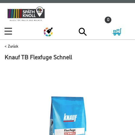
Zum
Zum
Inhalt
Navigationsmenü
0
springen
springen
Zurück
Knauf TB Flexfuge Schnell