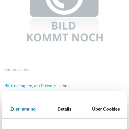
Abbildung ähnlich
Bitte einloggen, um Preise zu sehen
Multi-Star Sprühflasche leer 500 ml #1107
Art-Nr.:
1053-000002
Zustimmung
Details
Über Cookies
Zum Mischen 1:5 für Konzentrat.
Größe