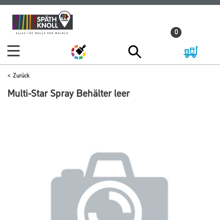
Zum
Zum
Inhalt
Navigationsmenü
0
springen
springen
Zurück
Multi-Star Spray Behälter leer