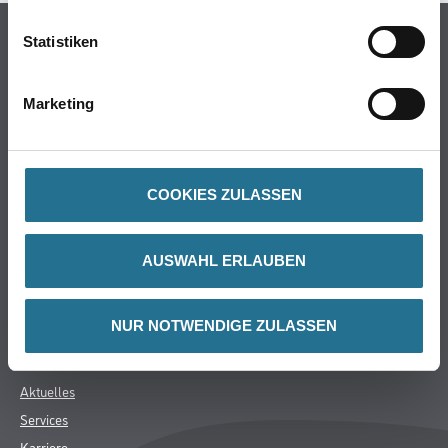
Online-Shop
Statistiken
Farbe
WDV-Systeme
Marketing
Trockenbau
Putze- und Spachtelmassen
Bodenbeläge
COOKIES ZULASSEN
Wand- & Deckenbeläge
Werkzeug & Maschinen
AUSWAHL ERLAUBEN
Verbrauchsmaterialien
Späth Knoll GmbH
NUR NOTWENDIGE ZULASSEN
Unternehmen
Aktuelles
Services
Karriere