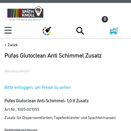
Zum
Zum
Inhalt
Navigationsmenü
0
springen
springen
Zurück
Pufas Glutoclean Anti Schimmel Zusatz
Abbildung ähnlich
Bitte einloggen, um Preise zu sehen
Pufas Glutoclean Anti-Schimmel- 1,0 lt Zusatz
Art-Nr.:
1005-001055
Zusatz für Dispersionsfarben, Tapetenkleister und Spachtelmassen.
Farbtonbezeichnung