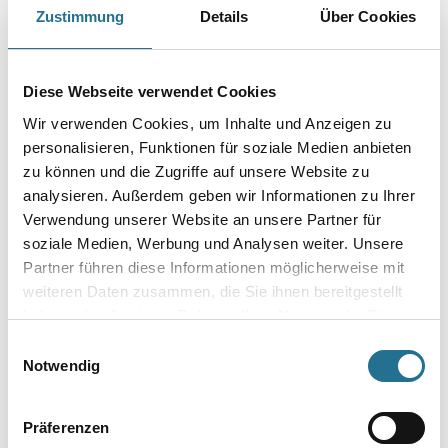
Zustimmung
Details
Über Cookies
Produkteigenschaft
- Konzentrat
- Schützt schon beim Renovieren vor Schimmel
Diese Webseite verwendet Cookies
Achtung
Wir verwenden Cookies, um Inhalte und Anzeigen zu
personalisieren, Funktionen für soziale Medien anbieten
zu können und die Zugriffe auf unsere Website zu
analysieren. Außerdem geben wir Informationen zu Ihrer
Verwendung unserer Website an unsere Partner für
soziale Medien, Werbung und Analysen weiter. Unsere
ZUSATZINFOS
Partner führen diese Informationen möglicherweise mit
weiteren Daten zusammen, die Sie ihnen bereitgestellt
GEFAHRENHINWEISE
haben oder die sie im Rahmen Ihrer Nutzung der Dienste
gesammelt haben.
DATENBLÄTTER
Einwilligungsauswahl
Notwendig
SPEZIFIKATIONEN
Präferenzen