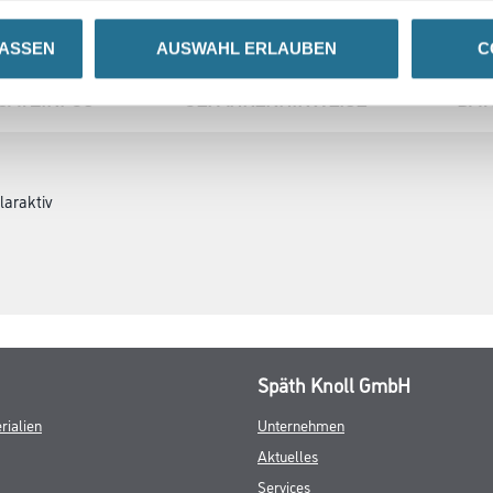
LASSEN
AUSWAHL ERLAUBEN
C
SATZINFOS
GEFAHRENHINWEISE
DAT
laraktiv
Späth Knoll GmbH
rialien
Unternehmen
Aktuelles
Services