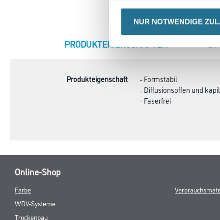
NUR NOTWENDIGE ZU
CURRENT
PRODUKTEIGENSCHAFTEN
ZU
TAB:
Produkteigenschaft
- Formstabil
- Diffusionsoffen und kapil
- Faserfrei
Online-Shop
Farbe
Verbrauchsmate
WDV-Systeme
Trockenbau