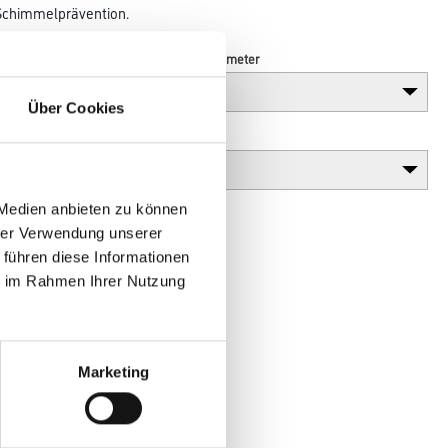
 Schimmelprävention.
Länge in centimeter
Über Cookies
Gebinde
 Medien anbieten zu können
hrer Verwendung unserer
 führen diese Informationen
ie im Rahmen Ihrer Nutzung
Marketing