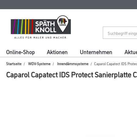
Zum
Zum
Inhalt
Navigationsmenü
springen
springen
Online-Shop
Aktionen
Unternehmen
Aktue
Startseite
WDV-Systeme
Innendämmsysteme
Caparol Capatect IDS Protec
Caparol Capatect IDS Protect Sanierplatte 