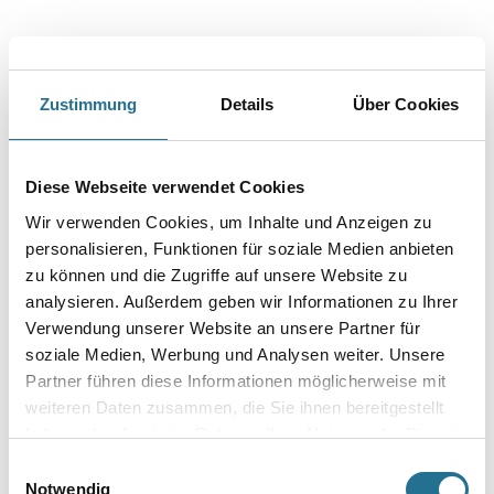
Zustimmung
Details
Über Cookies
VIELLEICHT GEFÄLLT IHNEN AUCH...
Diese Webseite verwendet Cookies
Wir verwenden Cookies, um Inhalte und Anzeigen zu
personalisieren, Funktionen für soziale Medien anbieten
zu können und die Zugriffe auf unsere Website zu
analysieren. Außerdem geben wir Informationen zu Ihrer
Verwendung unserer Website an unsere Partner für
Capatect 153/14
Capatect 153/VT90
soziale Medien, Werbung und Analysen weiter. Unsere
Dübelscheibe 140 mm
Dübelscheibe 90 mm
Partner führen diese Informationen möglicherweise mit
Karton = 100 St
Karton = 100 Stück
weiteren Daten zusammen, die Sie ihnen bereitgestellt
1001-004987
1001-004988
haben oder die sie im Rahmen Ihrer Nutzung der Dienste
Bitte einloggen, um Preise zu
Bitte einloggen, um Preise zu
gesammelt haben.
Einwilligungsauswahl
sehen
sehen
Notwendig