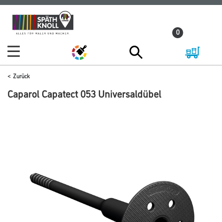
Zum
Zum
Inhalt
Navigationsmenü
0
springen
springen
Zurück
Caparol Capatect 053 Universaldübel