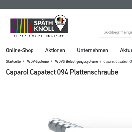
Zum
Zum
Inhalt
Navigationsmenü
springen
springen
Online-Shop
Aktionen
Unternehmen
Aktue
Startseite
WDV-Systeme
WDVS Befestigungssysteme
Caparol Capatect 0
Caparol Capatect 094 Plattenschraube