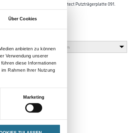
luminium L-Profils 092 an der Capatect Putzträgerplatte 091.
Bohrer: 5 mm
Über Cookies
Variante
 Medien anbieten zu können
hrer Verwendung unserer
 führen diese Informationen
ie im Rahmen Ihrer Nutzung
Marketing
SPEZIFIKATIONEN
OOKIES ZULASSEN