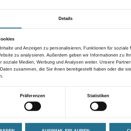
Zur Befestigung des Capatect A
- Senkkopf: Torx T25, Maße: Ø 
- Größe: 6,3 x 25 mm
Details
- Material: Edelstahl A2
Gebinde
Cookies
nhalte und Anzeigen zu personalisieren, Funktionen für soziale
Website zu analysieren. Außerdem geben wir Informationen zu I
r soziale Medien, Werbung und Analysen weiter. Unsere Partner
 Daten zusammen, die Sie ihnen bereitgestellt haben oder die s
Umrechnungsfaktoren
n.
Präferenzen
Statistiken
ZUSATZINFOS
GEFAHRENHINWEISE
LASSEN
AUSWAHL ERLAUBEN
C