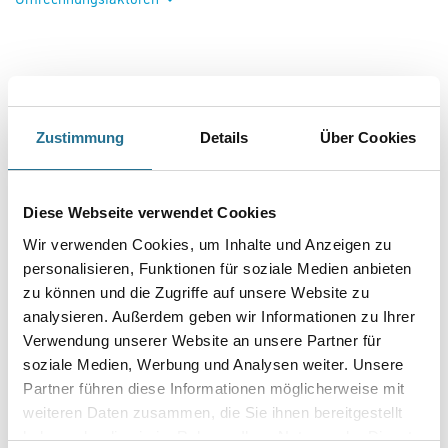
Capatect 618/135 Deckendämmschraube Z Weiß 135 mm Karton =
100 Stück
Art-Nr.:
1001-012939
Bauaufsichtlich zugelassene Deckendämmschraube zur sicheren
Befestigung von Deckendämmungen in Kombination mit dem Capatect
Deckendämmteller DDT.
Zustimmung
Details
Über Cookies
Länge in centimeter
Diese Webseite verwendet Cookies
Gebinde
Wir verwenden Cookies, um Inhalte und Anzeigen zu
personalisieren, Funktionen für soziale Medien anbieten
zu können und die Zugriffe auf unsere Website zu
Variante
analysieren. Außerdem geben wir Informationen zu Ihrer
Verwendung unserer Website an unsere Partner für
soziale Medien, Werbung und Analysen weiter. Unsere
Partner führen diese Informationen möglicherweise mit
weiteren Daten zusammen, die Sie ihnen bereitgestellt
haben oder die sie im Rahmen Ihrer Nutzung der Dienste
Umrechnungsfaktoren