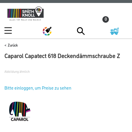
Zum
Zum
Inhalt
Navigationsmenü
0
springen
springen
Zurück
Caparol Capatect 618 Deckendämmschraube Z