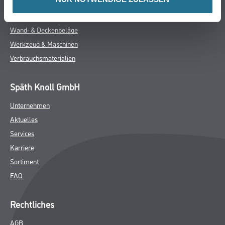
ZUSATZINFOS
GEFAHRENHINWEISE
DATENBLÄTTER
SPEZIFIKATIONEN
Online-Shop
Farbe
WDV-Systeme
Trockenbau