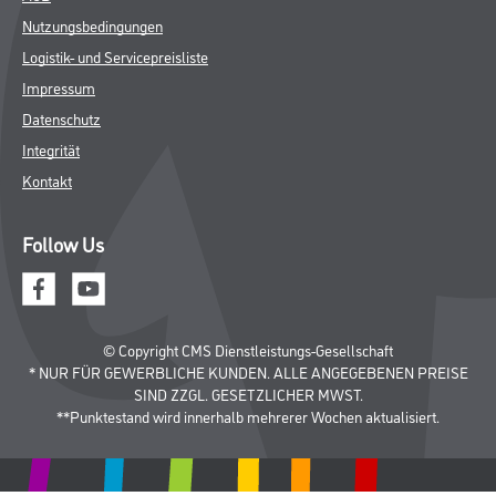
Putze- und Spachtelmassen
Bodenbeläge
Wand- & Deckenbeläge
Werkzeug & Maschinen
Verbrauchsmaterialien
Späth Knoll GmbH
Unternehmen
Aktuelles
Services
Karriere
Sortiment
FAQ
Rechtliches
AGB