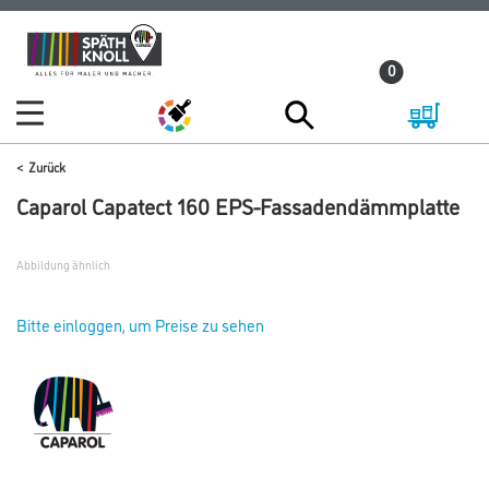
Zum
Zum
Inhalt
Navigationsmenü
0
springen
springen
Zurück
Caparol Capatect 160 EPS-Fassadendämmplatte
Abbildung ähnlich
Bitte einloggen, um Preise zu sehen