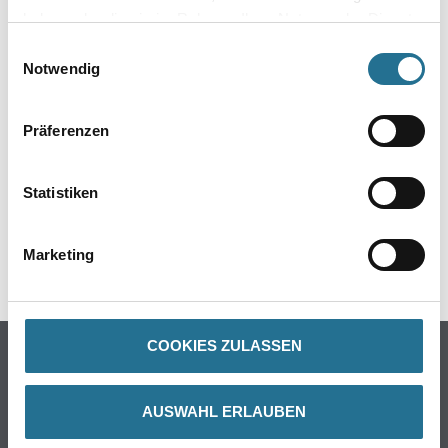
1 m²/m²
haben oder die sie im Rahmen Ihrer Nutzung der Dienste
gesammelt haben.
Einwilligungsauswahl
Notwendig
ZUSATZINFOS
Präferenzen
GEFAHRENHINWEISE
Statistiken
DATENBLÄTTER
Marketing
SPEZIFIKATIONEN
COOKIES ZULASSEN
Online-Shop
Farbe
AUSWAHL ERLAUBEN
WDV-Systeme
Trockenbau