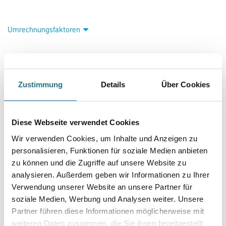
Umrechnungsfaktoren
Zustimmung
Details
Über Cookies
Diese Webseite verwendet Cookies
Wir verwenden Cookies, um Inhalte und Anzeigen zu
PRODUKTEIGENSCHAFTEN
personalisieren, Funktionen für soziale Medien anbieten
zu können und die Zugriffe auf unsere Website zu
Produkteigenschaft
analysieren. Außerdem geben wir Informationen zu Ihrer
- Thermisch unempfindlich
Verwendung unserer Website an unsere Partner für
- Blendfreie Verarbeitung
- Baustoffklasse B1 (DIN 4102), E (DIN EN 13501)
soziale Medien, Werbung und Analysen weiter. Unsere
Partner führen diese Informationen möglicherweise mit
Verbrauch
weiteren Daten zusammen, die Sie ihnen bereitgestellt