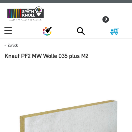
Zum
Zum
Inhalt
Navigationsmenü
0
springen
springen
Zurück
Knauf PF2 MW Wolle 035 plus M2