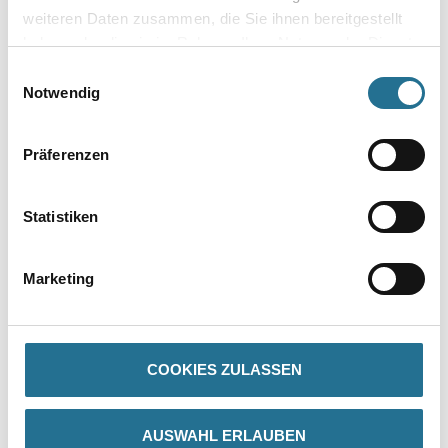
weiteren Daten zusammen, die Sie ihnen bereitgestellt
haben oder die sie im Rahmen Ihrer Nutzung der Dienste
gesammelt haben.
Einwilligungsauswahl
Notwendig
Umrechnungsfaktoren
Präferenzen
Statistiken
Marketing
PRODUKTEIGENSCHAFTEN
COOKIES ZULASSEN
Produkteigenschaft
- MW nach DIN EN 13162
- Anwendungstyp WAP-zg nach DIN 4108-10
AUSWAHL ERLAUBEN
- Beidseitig aufgebrachte Haftbeschichtung