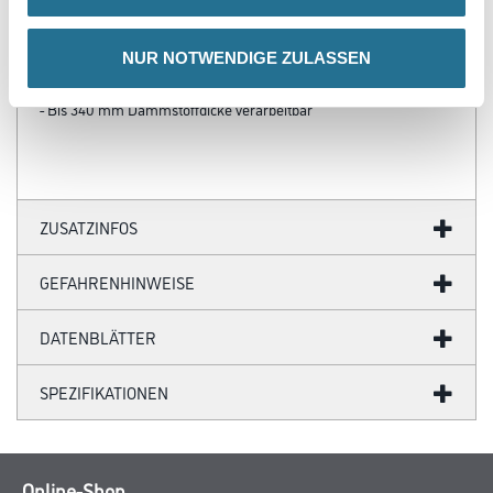
- Bemessungswert der Wärmeleitfähigkeit λ = 0,035 W/(mK)
- Erhöhte Zugfestigkeit
- Wärme- und schalldämmend
NUR NOTWENDIGE ZULASSEN
- Diffusionsoffen
- Nichtbrennbar
- Bis 340 mm Dämmstoffdicke verarbeitbar
ZUSATZINFOS
GEFAHRENHINWEISE
DATENBLÄTTER
SPEZIFIKATIONEN
Online-Shop