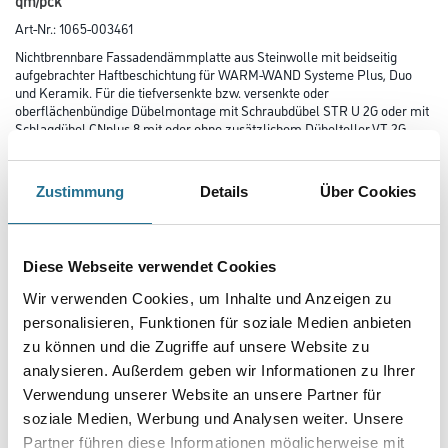
qm/pck
Art-Nr.:
1065-003461
Nichtbrennbare Fassadendämmplatte aus Steinwolle mit beidseitig
aufgebrachter Haftbeschichtung für WARM-WAND Systeme Plus, Duo
und Keramik. Für die tiefversenkte bzw. versenkte oder
oberflächenbündige Dübelmontage mit Schraubdübel STR U 2G oder mit
Schlagdübel CNplus 8 mit oder ohne zusätzlichem Dübelteller VT 2G
oder DT 90.
Länge in centimeter
Zustimmung
Details
Über Cookies
Breite in centimeter
Diese Webseite verwendet Cookies
Wir verwenden Cookies, um Inhalte und Anzeigen zu
personalisieren, Funktionen für soziale Medien anbieten
Gebinde
zu können und die Zugriffe auf unsere Website zu
analysieren. Außerdem geben wir Informationen zu Ihrer
Verwendung unserer Website an unsere Partner für
soziale Medien, Werbung und Analysen weiter. Unsere
Plattenstärke
Partner führen diese Informationen möglicherweise mit